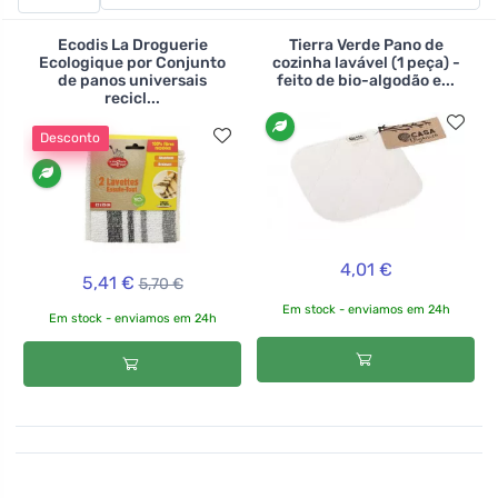
reduzir o desperdício em sua casa, utilizando toalhas de
pano. Aqui encontrará toalhas de diferentes tamanhos
Ecodis La Droguerie
Tierra Verde Pano de
feitas de materiais reciclados e bio-algodão e bambu ,
Ecologique por Conjunto
cozinha lavável (1 peça) -
de panos universais
feito de bio-algodão e...
que chupam perfeitamente. A sua utilização é
recicl...
verdadeiramente versátil - desde a limpeza de loiça e
superfícies, à colocação de pratos, à limpeza da casa
Desconto
inteira.
>br>
4,01 €
5,41 €
5,70 €
Em stock - enviamos em 24h
Em stock - enviamos em 24h