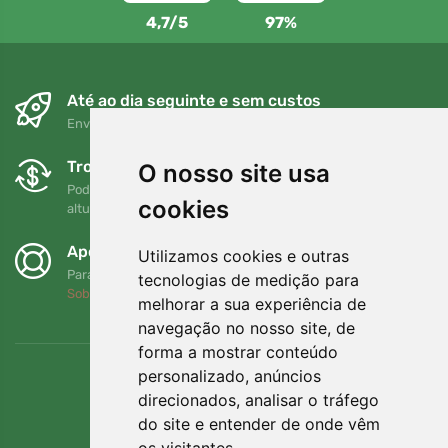
4,7/5
97%
Até ao dia seguinte e sem custos
Envio gratuito para encomendas superiores a 80 EUR
Trocas e devoluções gratuitas
O nosso site usa
Pode devolver ou trocar a sua encomenda em qualquer
cookies
altura no prazo de 90 dias
Apoiamos a Trees.org
Utilizamos cookies e outras
Para cada encomenda plantamos uma árvore! Leia mais
tecnologias de medição para
Sobre nós
.
melhorar a sua experiência de
navegação no nosso site, de
forma a mostrar conteúdo
personalizado, anúncios
direcionados, analisar o tráfego
do site e entender de onde vêm