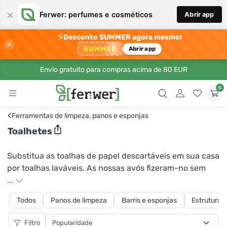
×
Ferwer: perfumes e cosméticos
Abrir app
⚡
Desconto SUMMER agora mesmo!
×
SUMMER
Abrir app
Envio gratuito para compras acima de 80 EUR
0
‹
Ferramentas de limpeza, panos e esponjas
Toalhetes
Substitua as toalhas de papel descartáveis em sua casa
por toalhas laváveis. As nossas avós fizeram-no sem
terem uma pista sobre ecologia e sustentabilidade.
...
Além disso, costuraram-nas normalmente a partir de
Todos
Panos de limpeza
Barris e esponjas
Estruturas
roupa de cama velha. Graças à Ferwer, não tem de
encontrar nem linho nem uma máquina de costura para
Filtro