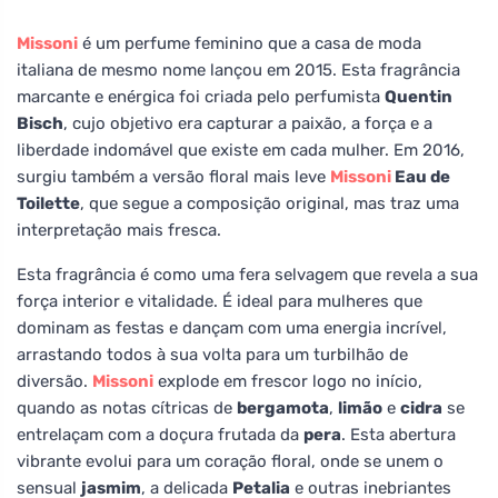
Missoni
é um perfume feminino que a casa de moda
italiana de mesmo nome lançou em 2015. Esta fragrância
marcante e enérgica foi criada pelo perfumista
Quentin
Bisch
, cujo objetivo era capturar a paixão, a força e a
liberdade indomável que existe em cada mulher. Em 2016,
surgiu também a versão floral mais leve
Missoni
Eau de
Toilette
, que segue a composição original, mas traz uma
interpretação mais fresca.
Esta fragrância é como uma fera selvagem que revela a sua
força interior e vitalidade. É ideal para mulheres que
dominam as festas e dançam com uma energia incrível,
arrastando todos à sua volta para um turbilhão de
diversão.
Missoni
explode em frescor logo no início,
quando as notas cítricas de
bergamota
,
limão
e
cidra
se
entrelaçam com a doçura frutada da
pera
. Esta abertura
vibrante evolui para um coração floral, onde se unem o
sensual
jasmim
, a delicada
Petalia
e outras inebriantes