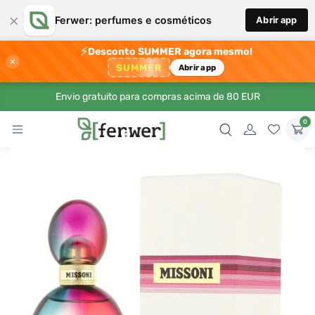
×
Ferwer: perfumes e cosméticos
Abrir app
⚡
Desconto SUMMER agora mesmo!
×
SUMMER
Abrir app
Envio gratuito para compras acima de 80 EUR
0