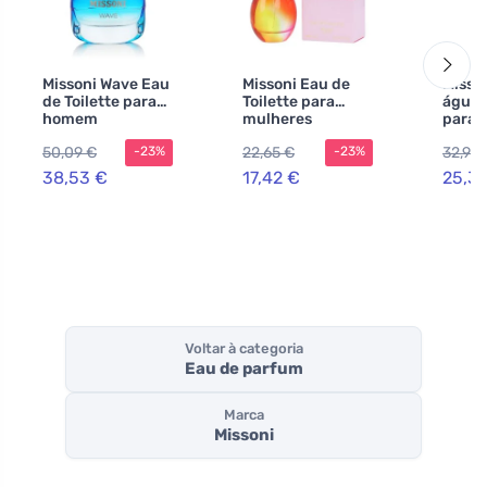
Missoni Wave Eau
Missoni Eau de
Misso
de Toilette para
Toilette para
água 
homem
mulheres
para 
50,09 €
22,65 €
32,91 
-23%
-23%
38,53 €
17,42 €
25,31
Voltar à categoria
Eau de parfum
Marca
Missoni