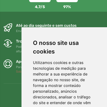
4,7/5
97%
Até ao dia seguinte e sem custos
Envio gratuito para encomendas superiores a 80 EUR
Trocas e devoluções gratuitas
O nosso site usa
Pode devolver ou trocar a sua encomenda em qualquer
cookies
altura no prazo de 90 dias
Apoiamos a Trees.org
Utilizamos cookies e outras
Para cada encomenda plantamos uma árvore! Leia mais
tecnologias de medição para
Sobre nós
.
melhorar a sua experiência de
navegação no nosso site, de
forma a mostrar conteúdo
personalizado, anúncios
direcionados, analisar o tráfego
do site e entender de onde vêm