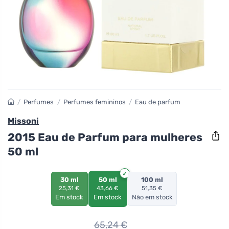
/
Perfumes
/
Perfumes femininos
/
Eau de parfum
Missoni
2015 Eau de Parfum para mulheres
50 ml
30 ml
50 ml
100 ml
25,31 €
43,66 €
51,35 €
Em stock
Em stock
Não em stock
65,24
€