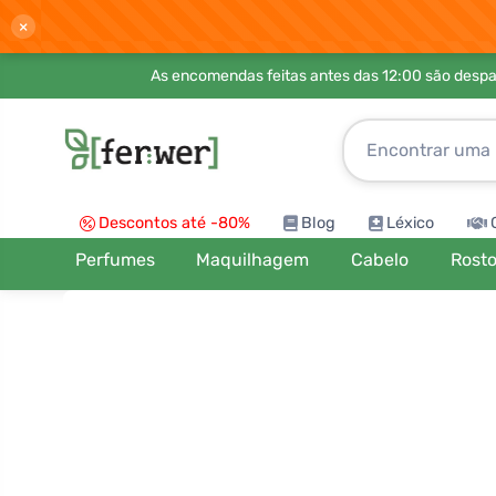
×
As encomendas feitas antes das 12:00 são desp
Descontos até -80%
Blog
Léxico
Perfumes
Maquilhagem
Cabelo
Rost