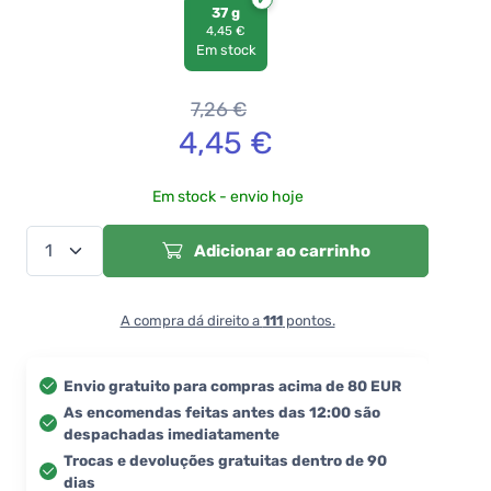
37 g
4,45 €
Em stock
7,26
€
4,45
€
Em stock - envio hoje
Adicionar ao carrinho
A compra dá direito a
111
pontos.
Envio gratuito para compras acima de 80 EUR
As encomendas feitas antes das 12:00 são
despachadas imediatamente
Trocas e devoluções gratuitas dentro de 90
dias