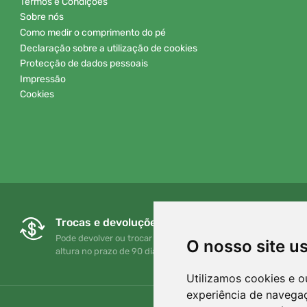
Termos e Condições
Sobre nós
Como medir o comprimento do pé
Declaração sobre a utilização de cookies
Protecção de dados pessoais
Impressão
Cookies
Trocas e devoluções gratuitas
Pode devolver ou trocar a sua encomenda em qualquer
O nosso site u
altura no prazo de 90 dias
Utilizamos cookies e o
experiência de navega