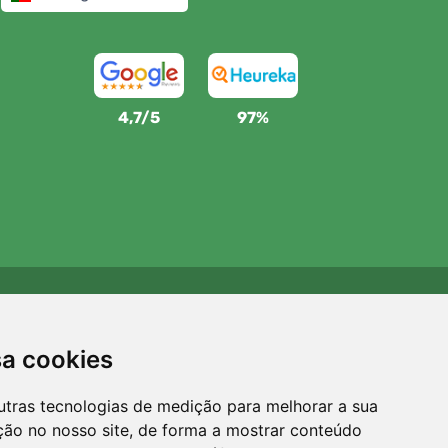
4,7/5
97%
Apoiamos a Trees.org
Para cada encomenda plantamos uma árvore! Leia mais
sa cookies
Sobre nós
.
utras tecnologias de medição para melhorar a sua
ção no nosso site, de forma a mostrar conteúdo