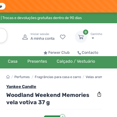
pp
| Trocas e devoluções gratuitas dentro de 90 dias
0
Iniciar sessão
Carrinho
A minha conta
Ferwer Club
Contacto
Casa
Presentes
Calçado / Vestuário
/
Perfumes
/
Fragrâncias para casa e carro
/
Velas aromáticas
Yankee Candle
Woodland Weekend Memories
vela votiva 37 g