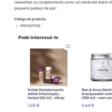
relaxantes ou simplesmente como um lembrete diário
pequeno pedaço de paz.
Código do produto
PRF0227133
Pode interessá-lo
Kvitok Desodorizante
Ben & Anna Dentí
sólido Intoxicação
branqueador com 
herbal (42 ml) - eficaz
(100 ml) - com c
até 24 horas
e sálvia
7,65 €
6,64 €