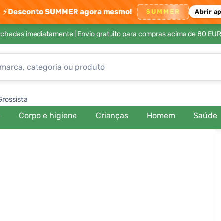
⚡
Desconto SUMMER agora mesmo!
SUMMER
Abrir a
achadas imediatamente |
Envio gratuito para compras acima de 80 EUR
Grossista
o
Corpo e higiene
Crianças
Homem
Saúde