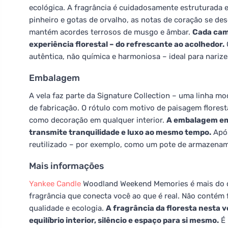
ecológica. A fragrância é cuidadosamente estruturada 
pinheiro e gotas de orvalho, as notas de coração se de
mantém acordes terrosos de musgo e âmbar.
Cada cam
experiência florestal – do refrescante ao acolhedor.
G
autêntica, não química e harmoniosa – ideal para narize
Embalagem
A vela faz parte da Signature Collection – uma linha m
de fabricação. O rótulo com motivo de paisagem florest
como decoração em qualquer interior.
A embalagem em 
transmite tranquilidade e luxo ao mesmo tempo.
Após
reutilizado – por exemplo, como um pote de armazena
Mais informações
Yankee Candle
Woodland Weekend Memories é mais do 
fragrância que conecta você ao que é real. Não contém f
qualidade e ecologia.
A fragrância da floresta nesta 
equilíbrio interior, silêncio e espaço para si mesmo.
É 