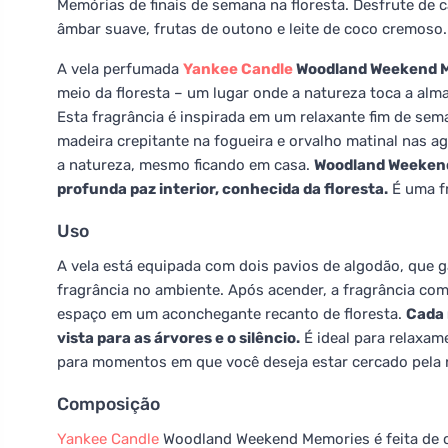
Memórias de finais de semana na floresta. Desfrute de
âmbar suave, frutas de outono e leite de coco cremoso.
A vela perfumada
Yankee Candle
Woodland Weekend 
meio da floresta – um lugar onde a natureza toca a alma
Esta fragrância é inspirada em um relaxante fim de sema
madeira crepitante na fogueira e orvalho matinal nas a
a natureza, mesmo ficando em casa.
Woodland Weekend 
profunda paz interior, conhecida da floresta.
É uma fr
Uso
A vela está equipada com dois pavios de algodão, que 
fragrância no ambiente. Após acender, a fragrância c
espaço em um aconchegante recanto de floresta.
Cada 
vista para as árvores e o silêncio.
É ideal para relaxa
para momentos em que você deseja estar cercado pela 
Composição
Yankee Candle
Woodland Weekend Memories é feita de c