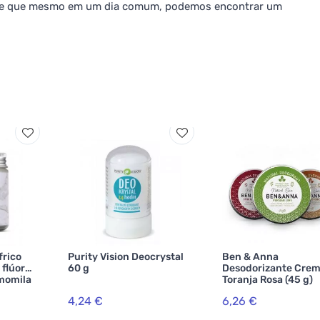
 de que mesmo em um dia comum, podemos encontrar um
frico
Purity Vision Deocrystal
Ben & Anna
flúor
60 g
Desodorizante Crem
amomila
Toranja Rosa (45 g)
4,24 €
6,26 €