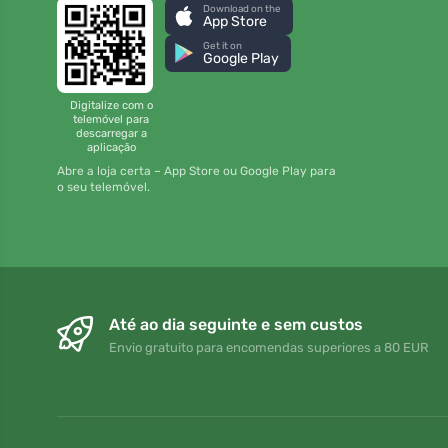
Download on the
App Store
Get it on
Google Play
Digitalize com o
telemóvel para
descarregar a
aplicação
Abre a loja certa – App Store ou Google Play para
o seu telemóvel.
Até ao dia seguinte e sem custos
Envio gratuito para encomendas superiores a 80 EUR