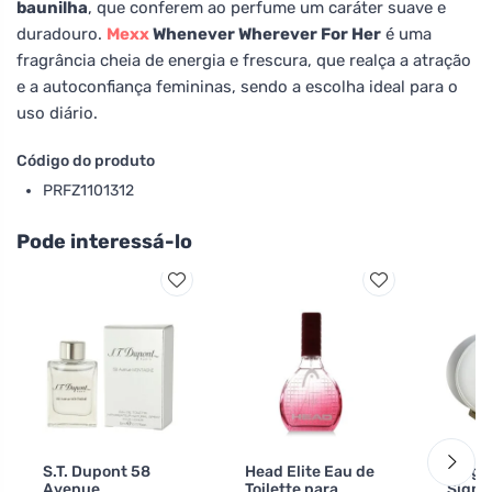
baunilha
, que conferem ao perfume um caráter suave e
duradouro.
Mexx
Whenever Wherever For Her
é uma
fragrância cheia de energia e frescura, que realça a atração
e a autoconfiança femininas, sendo a escolha ideal para o
uso diário.
Código do produto
PRFZ1101312
Pode interessá-lo
S.T. Dupont 58
Head Elite Eau de
Fragr
Avenue
Toilette para
Signa