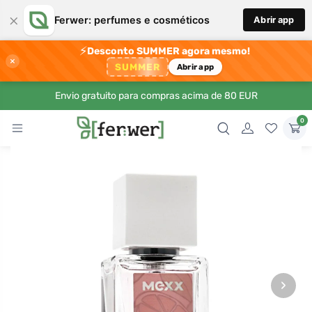
×
Ferwer: perfumes e cosméticos
Abrir app
⚡
Desconto SUMMER agora mesmo!
×
SUMMER
Abrir app
Envio gratuito para compras acima de 80 EUR
0
›