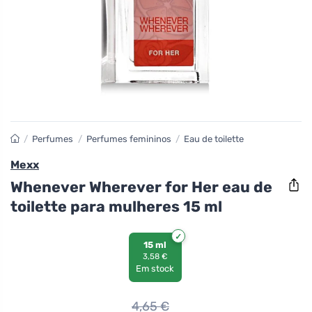
/
Perfumes
/
Perfumes femininos
/
Eau de toilette
Mexx
Whenever Wherever for Her eau de
toilette para mulheres 15 ml
15 ml
3,58 €
Em stock
4,65
€