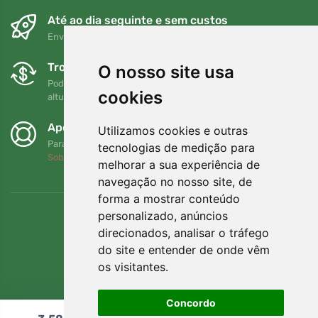
Até ao dia seguinte e sem custos
Envio gratuito para encomendas superiores a 80 EUR
Trocas e devoluções gratuitas
O nosso site usa
Pode devolver ou trocar a sua encomenda em qualquer
cookies
altura no prazo de 90 dias
Apoiamos a Trees.org
Utilizamos cookies e outras
Para cada encomenda plantamos uma árvore! Leia mais
tecnologias de medição para
Sobre nós
.
melhorar a sua experiência de
navegação no nosso site, de
forma a mostrar conteúdo
personalizado, anúncios
direcionados, analisar o tráfego
do site e entender de onde vêm
os visitantes.
Concordo