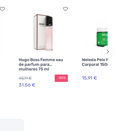
Hugo Boss Femme eau
Weleda Pele Manteiga
de parfum para
Corporal 150ml
mulheres 75 ml
15,91 €
45,11 €
-30%
31,56 €