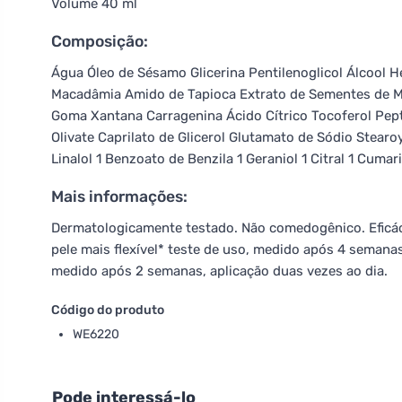
Volume 40 ml
Composição:
Água Óleo de Sésamo Glicerina Pentilenoglicol Álcool H
Macadâmia Amido de Tapioca Extrato de Sementes de Mil
Goma Xantana Carragenina Ácido Cítrico Tocoferol Pept
Olivate Caprilato de Glicerol Glutamato de Sódio Stear
Linalol 1 Benzoato de Benzila 1 Geraniol 1 Citral 1 Cumar
Mais informações:
Dermatologicamente testado. Não comedogênico. Eficác
pele mais flexível*
teste de uso, medido após 4 semanas,
medido após 2 semanas, aplicação duas vezes ao dia.
Código do produto
WE6220
Pode interessá-lo