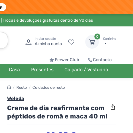
pp
| Trocas e devoluções gratuitas dentro de 90 dias
0
Iniciar sessão
Carrinho
A minha conta
Ferwer Club
Contacto
Casa
Presentes
Calçado / Vestuário
/
Rosto
/
Cuidados de rosto
Weleda
Creme de dia reafirmante com
péptidos de romã e maca 40 ml