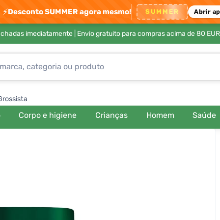
⚡
Desconto SUMMER agora mesmo!
SUMMER
Abrir a
achadas imediatamente |
Envio gratuito para compras acima de 80 EUR
Grossista
o
Corpo e higiene
Crianças
Homem
Saúde