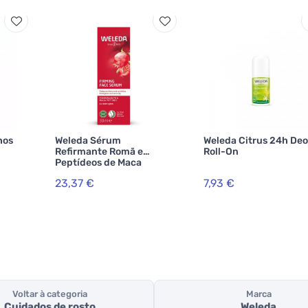
hos
Weleda Sérum
Weleda Citrus 24h Deo
Refirmante Romã e
Roll-On
Peptídeos de Maca
23,37 €
7,93 €
Voltar à categoria
Marca
Cuidados de rosto
Weleda