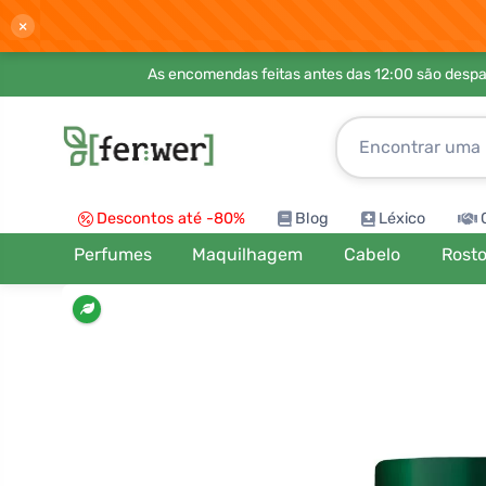
×
As encomendas feitas antes das 12:00 são desp
Descontos até -80%
Blog
Léxico
Perfumes
Maquilhagem
Cabelo
Rost