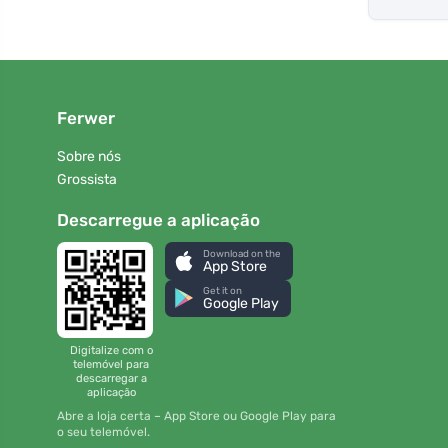
Ferwer
Sobre nós
Grossista
Descarregue a aplicação
Download on the
App Store
Get it on
Google Play
Digitalize com o
telemóvel para
descarregar a
aplicação
Abre a loja certa – App Store ou Google Play para
o seu telemóvel.