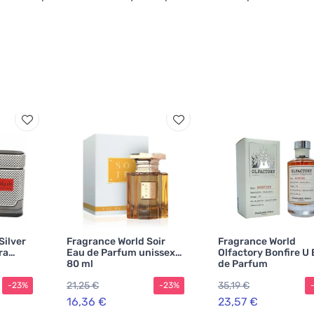
Silver
Fragrance World Soir
Fragrance World
ra
Eau de Parfum unissex
Olfactory Bonfire U
80 ml
de Parfum
21,25 €
35,19 €
-23%
-23%
16,36 €
23,57 €