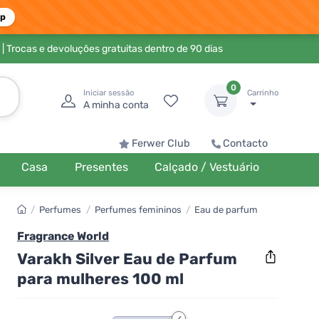
pp
| Trocas e devoluções gratuitas dentro de 90 dias
0
Iniciar sessão
Carrinho
A minha conta
Ferwer Club
Contacto
Casa
Presentes
Calçado / Vestuário
/
Perfumes
/
Perfumes femininos
/
Eau de parfum
Fragrance World
Varakh Silver Eau de Parfum
para mulheres 100 ml