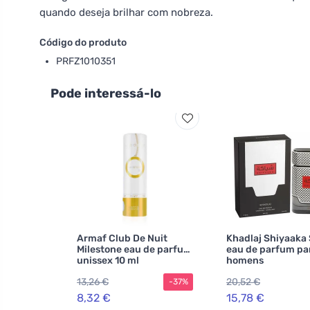
quando deseja brilhar com nobreza.
Código do produto
PRFZ1010351
Pode interessá-lo
Armaf Club De Nuit
Khadlaj Shiyaaka 
Milestone eau de parfum
eau de parfum pa
unissex 10 ml
homens
13,26 €
20,52 €
-37%
8,32 €
15,78 €