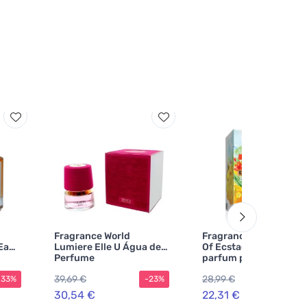
Fragrance World
Fragrance World Necta
 Eau
Lumiere Elle U Água de
Of Ecstacy eau de
Perfume
parfum para mulheres
100 ml
39,69 €
28,99 €
-33%
-23%
-2
30,54 €
22,31 €