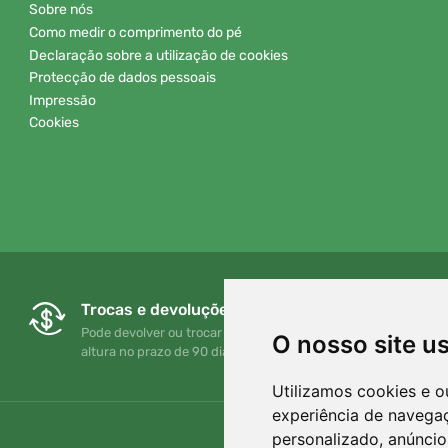
Sobre nós
Como medir o comprimento do pé
Declaração sobre a utilização de cookies
Protecção de dados pessoais
Impressão
Cookies
Trocas e devoluções gratuitas
Pode devolver ou trocar a sua encomenda em qualquer
O nosso site u
altura no prazo de 90 dias
Utilizamos cookies e o
experiência de navega
personalizado, anúncios