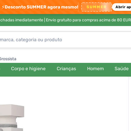
⚡
Desconto SUMMER agora mesmo!
SUMMER
Abrir a
achadas imediatamente |
Envio gratuito para compras acima de 80 EUR
Grossista
o
Corpo e higiene
Crianças
Homem
Saúde