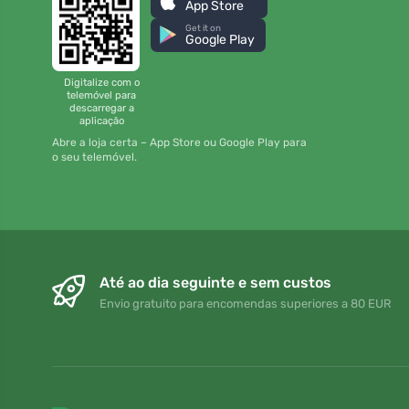
App Store
Get it on
Google Play
Digitalize com o
telemóvel para
descarregar a
aplicação
Abre a loja certa – App Store ou Google Play para
o seu telemóvel.
Até ao dia seguinte e sem custos
Envio gratuito para encomendas superiores a 80 EUR