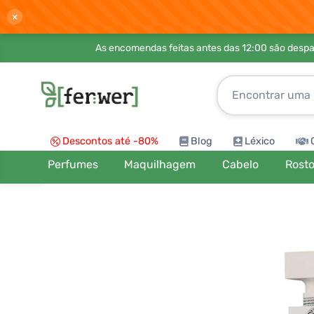
×
As encomendas feitas antes das 12:00 são desp
Descontos até -80%
Blog
Léxico
Perfumes
Maquilhagem
Cabelo
Rost