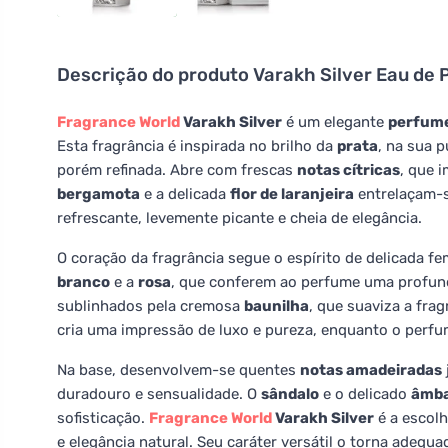
Descrição do produto
Varakh Silver Eau de
Fragrance World
Varakh Silver
é um elegante
perfum
Esta fragrância é inspirada no brilho da
prata
, na sua 
porém refinada. Abre com frescas
notas cítricas
, que 
bergamota
e a delicada
flor de laranjeira
entrelaçam-
refrescante, levemente picante e cheia de elegância.
O coração da fragrância segue o espírito de delicada f
branco
e a
rosa
, que conferem ao perfume uma profund
sublinhados pela cremosa
baunilha
, que suaviza a fra
cria uma impressão de luxo e pureza, enquanto o perfu
Na base, desenvolvem-se quentes
notas amadeiradas
duradouro e sensualidade. O
sândalo
e o delicado
âmb
sofisticação.
Fragrance World
Varakh Silver
é a escolh
e elegância natural. Seu caráter versátil o torna adequ