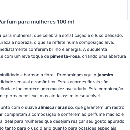
 Parfum para mulheres 100 ml
e
para mulheres, que celebra a sofisticação e o luxo delicado.
pureza e nobreza, o que se reflete numa composição leve,
imediatamente conferem brilho e energia. A suculenta
se com um leve toque de
pimenta-rosa
, criando uma abertura
eminilidade e harmonia floral. Predominam aqui o
jasmim
idade sensual e romântica. Estes acordes florais são
grância e lhe confere uma maciez aveludada. Esta combinação
me permanece leve, mas ainda assim inesquecível.
junto com o suave
almíscar branco
, que garantem um rastro
ar
completam a composição e conferem ao perfume maciez e
a ideal para mulheres que desejam realçar seu gosto apurado
ado tanto para o uso diário quanto para ocasiões especiais,