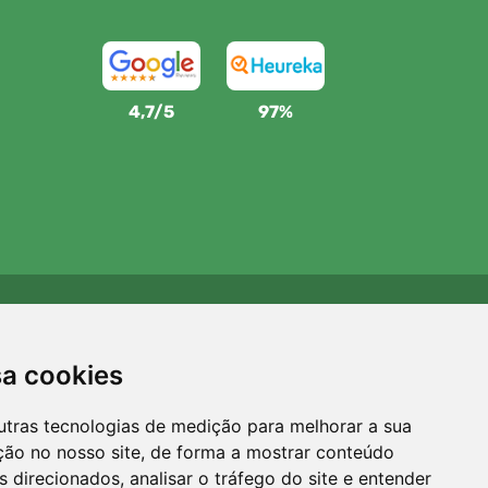
4,7/5
97%
Apoiamos a Trees.org
Para cada encomenda plantamos uma árvore! Leia mais
sa cookies
Sobre nós
.
utras tecnologias de medição para melhorar a sua
ção no nosso site, de forma a mostrar conteúdo
 direcionados, analisar o tráfego do site e entender