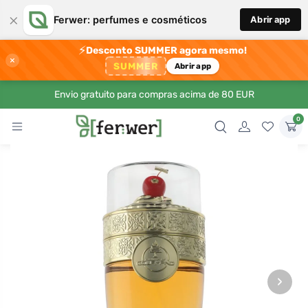
×
Ferwer: perfumes e cosméticos
Abrir app
⚡
Desconto SUMMER agora mesmo!
×
SUMMER
Abrir app
Envio gratuito para compras acima de 80 EUR
0
›