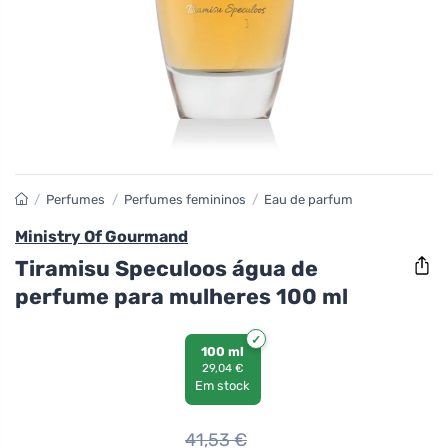
/
Perfumes
/
Perfumes femininos
/
Eau de parfum
Ministry Of Gourmand
Tiramisu Speculoos água de
perfume para mulheres 100 ml
100 ml
29,04 €
Em stock
41,53
€