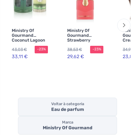
Ministry Of
Ministry Of
Minist
Gourmand
Gourmand
Gour
Coconut Lagoon
Strawberry
Cream
Eau de Parfum
Pound Cake eau
Eau d
43,03 €
38,53 €
34,99
-23%
-23%
unissex
de parfum para
uniss
mulheres
33,11 €
29,62 €
23,8
Voltar à categoria
Eau de parfum
Marca
Ministry Of Gourmand