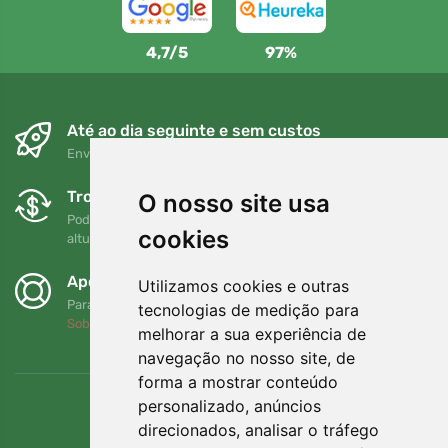
4,7/5
97%
Até ao dia seguinte e sem custos
Envio gratuito para encomendas superiores a 80 EUR
Trocas e devoluções gratuitas
O nosso site usa
Pode devolver ou trocar a sua encomenda em qualquer
cookies
altura no prazo de 90 dias
Apoiamos a Trees.org
Utilizamos cookies e outras
Para cada encomenda plantamos uma árvore! Leia mais
tecnologias de medição para
Sobre nós
.
melhorar a sua experiência de
navegação no nosso site, de
forma a mostrar conteúdo
personalizado, anúncios
direcionados, analisar o tráfego