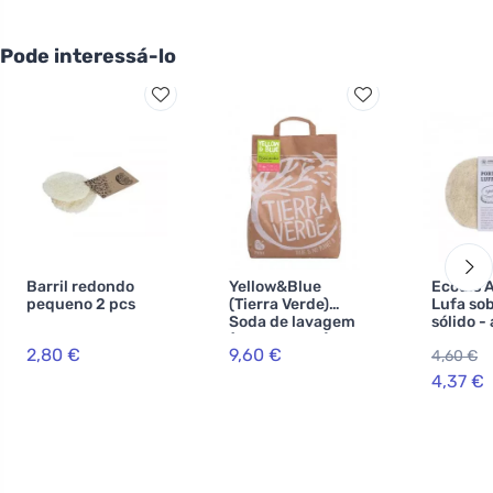
Pode interessá-lo
Barril redondo
Yellow&Blue
Ecodis 
pequeno 2 pcs
(Tierra Verde)
Lufa so
Soda de lavagem
sólido -
(saco de 5 kg) -
excesso
2,80 €
9,60 €
4,60 €
para a produção
de pó artesanal
4,37 €