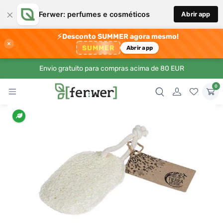
×
Ferwer: perfumes e cosméticos
Abrir app
⚡
Desconto SUMMER agora mesmo!
×
SUMMER
Abrir app
Envio gratuito para compras acima de 80 EUR
0