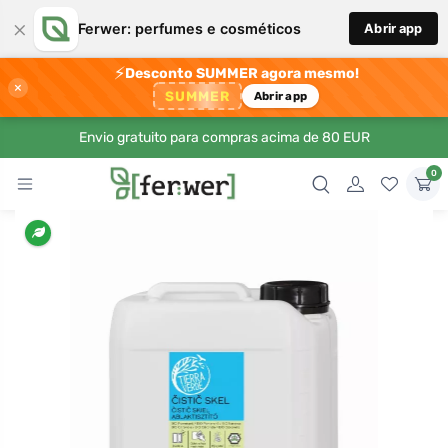
×
Ferwer: perfumes e cosméticos
Abrir app
⚡
Desconto SUMMER agora mesmo!
×
SUMMER
Abrir app
Envio gratuito para compras acima de 80 EUR
0