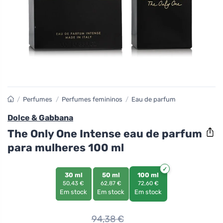
/
Perfumes
/
Perfumes femininos
/
Eau de parfum
Dolce & Gabbana
The Only One Intense eau de parfum
para mulheres 100 ml
30 ml
50 ml
100 ml
50,43 €
62,87 €
72,60 €
Em stock
Em stock
Em stock
94,38
€