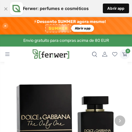
×
Ferwer: perfumes e cosméticos
Abrir app
⚡
Desconto SUMMER agora mesmo!
×
SUMMER
Abrir app
Envio gratuito para compras acima de 80 EUR
0
›