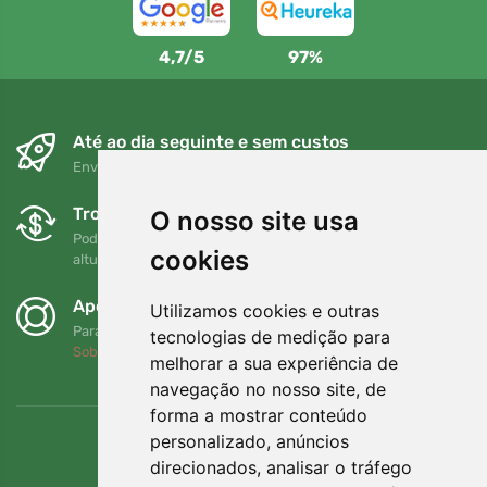
4,7/5
97%
Até ao dia seguinte e sem custos
Envio gratuito para encomendas superiores a 80 EUR
Trocas e devoluções gratuitas
O nosso site usa
Pode devolver ou trocar a sua encomenda em qualquer
cookies
altura no prazo de 90 dias
Apoiamos a Trees.org
Utilizamos cookies e outras
Para cada encomenda plantamos uma árvore! Leia mais
tecnologias de medição para
Sobre nós
.
melhorar a sua experiência de
navegação no nosso site, de
forma a mostrar conteúdo
personalizado, anúncios
direcionados, analisar o tráfego