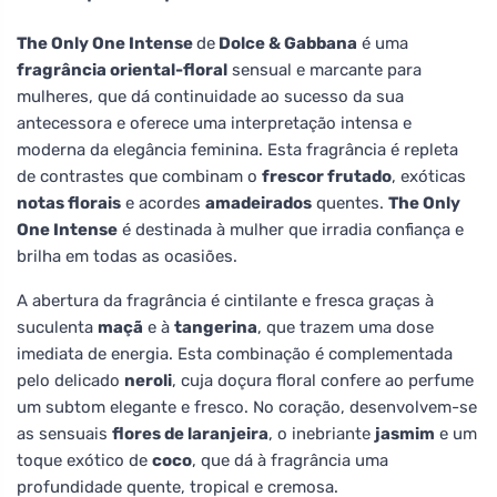
The Only One Intense
de
Dolce & Gabbana
é uma
fragrância oriental-floral
sensual e marcante para
mulheres, que dá continuidade ao sucesso da sua
antecessora e oferece uma interpretação intensa e
moderna da elegância feminina. Esta fragrância é repleta
de contrastes que combinam o
frescor frutado
, exóticas
notas florais
e acordes
amadeirados
quentes.
The Only
One Intense
é destinada à mulher que irradia confiança e
brilha em todas as ocasiões.
A abertura da fragrância é cintilante e fresca graças à
suculenta
maçã
e à
tangerina
, que trazem uma dose
imediata de energia. Esta combinação é complementada
pelo delicado
neroli
, cuja doçura floral confere ao perfume
um subtom elegante e fresco. No coração, desenvolvem-se
as sensuais
flores de laranjeira
, o inebriante
jasmim
e um
toque exótico de
coco
, que dá à fragrância uma
profundidade quente, tropical e cremosa.