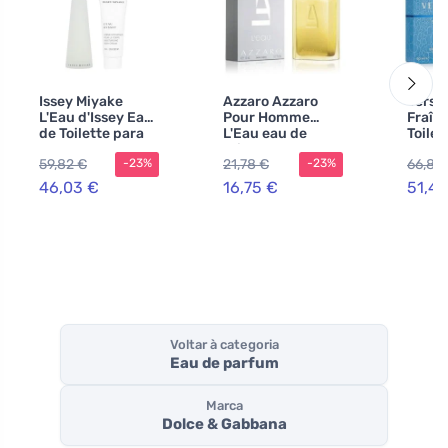
Issey Miyake
Azzaro Azzaro
Versa
L'Eau d'Issey Eau
Pour Homme
Fraîc
de Toilette para
L'Eau eau de
Toilet
mulheres 100 ml
toilette para
home
59,82 €
21,78 €
66,89
-23%
-23%
+ BC
homens
46,03 €
16,75 €
51,45
Voltar à categoria
Eau de parfum
Marca
Dolce & Gabbana