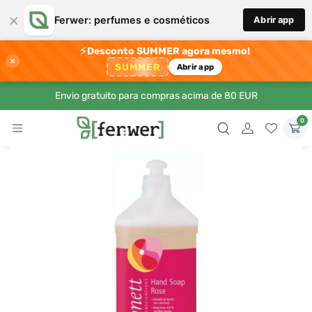
×
Ferwer: perfumes e cosméticos
Abrir app
⚡
Desconto SUMMER agora mesmo!
×
SUMMER
Abrir app
Envio gratuito para compras acima de 80 EUR
0