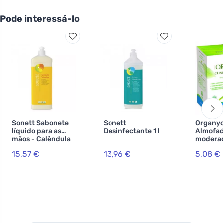
Pode interessá-lo
Sonett Sabonete
Sonett
Organy
líquido para as
Desinfectante 1 l
Almofad
mãos - Calêndula
modera
1 l
asas (10
15,57 €
13,96 €
5,08 €
100% al
orgânico