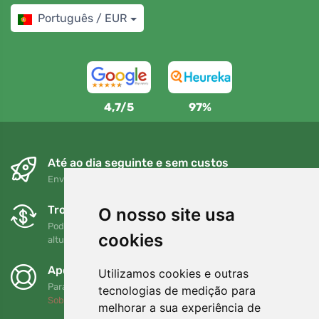
Português / EUR
4,7/5
97%
Até ao dia seguinte e sem custos
Envio gratuito para encomendas superiores a 80 EUR
Trocas e devoluções gratuitas
O nosso site usa
Pode devolver ou trocar a sua encomenda em qualquer
cookies
altura no prazo de 90 dias
Apoiamos a Trees.org
Utilizamos cookies e outras
Para cada encomenda plantamos uma árvore! Leia mais
tecnologias de medição para
Sobre nós
.
melhorar a sua experiência de