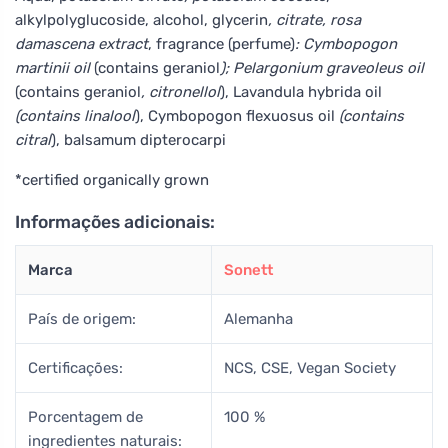
alkylpolyglucoside, alcohol, glycerin
, citrate, rosa
damascena extract
, fragrance (perfume)
: Cymbopogon
martinii oil
(contains geraniol
); Pelargonium graveoleus oil
(contains geraniol
, citronellol
), Lavandula hybrida oil
(contains linalool
), Cymbopogon flexuosus oil
(contains
citral
), balsamum dipterocarpi
*certified organically grown
Informações adicionais:
Marca
Sonett
País de origem:
Alemanha
Certificações:
NCS, CSE, Vegan Society
Porcentagem de
100 %
ingredientes naturais: