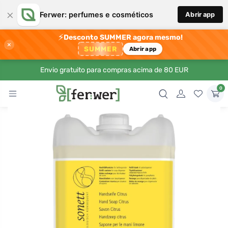
×
Ferwer: perfumes e cosméticos
Abrir app
⚡
Desconto SUMMER agora mesmo!
×
SUMMER
Abrir app
Envio gratuito para compras acima de 80 EUR
0