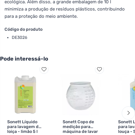
ecológica. Além disso, a grande embalagem de 10 l
minimiza a produção de resíduos plásticos, contribuindo
para a proteção do meio ambiente.
Código do produto
DE3026
Pode interessá-lo
Sonett Líquido
Sonett Copo de
Sonett 
para lavagem de
medição para
para la
loiça - limão 5 l
máquina de lavar
louça - 