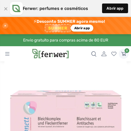
×
Ferwer: perfumes e cosméticos
Abrir app
⚡
Desconto SUMMER agora mesmo!
×
SUMMER
Abrir app
Envio gratuito para compras acima de 80 EUR
0