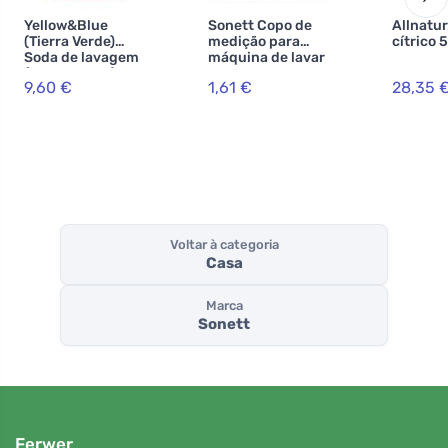
Yellow&Blue
Sonett Copo de
Allnatu
(Tierra Verde)
medição para
cítrico 
Soda de lavagem
máquina de lavar
(saco de 5 kg) -
9,60 €
1,61 €
28,35 
para a produção
de pó artesanal
Voltar à categoria
Casa
Marca
Sonett
Ferwer