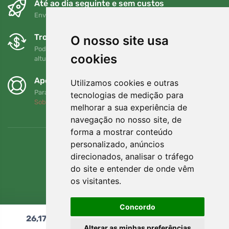
Até ao dia seguinte e sem custos
Envio gratuito para encomendas superiores a 80 EUR
Trocas e devoluções gratuitas
O nosso site usa
Pode devolver ou trocar a sua encomenda em qualquer
cookies
altura no prazo de 90 dias
Apoiamos a Trees.org
Utilizamos cookies e outras
Para cada encomenda plantamos uma árvore! Leia mais
tecnologias de medição para
Sobre nós
.
melhorar a sua experiência de
navegação no nosso site, de
forma a mostrar conteúdo
personalizado, anúncios
direcionados, analisar o tráfego
do site e entender de onde vêm
os visitantes.
Concordo
26,17
€
Adicionar ao carrinho
Alterar as minhas preferências