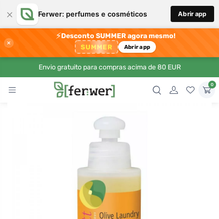
×
Ferwer: perfumes e cosméticos
Abrir app
⚡
Desconto SUMMER agora mesmo!
×
SUMMER
Abrir app
Envio gratuito para compras acima de 80 EUR
0