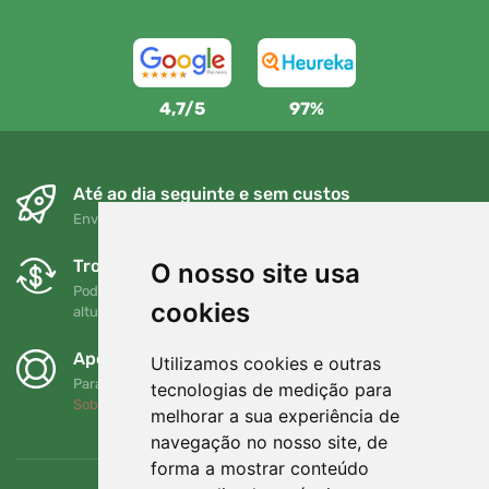
4,7/5
97%
Até ao dia seguinte e sem custos
Envio gratuito para encomendas superiores a 80 EUR
Trocas e devoluções gratuitas
O nosso site usa
Pode devolver ou trocar a sua encomenda em qualquer
cookies
altura no prazo de 90 dias
Apoiamos a Trees.org
Utilizamos cookies e outras
Para cada encomenda plantamos uma árvore! Leia mais
tecnologias de medição para
Sobre nós
.
melhorar a sua experiência de
navegação no nosso site, de
forma a mostrar conteúdo