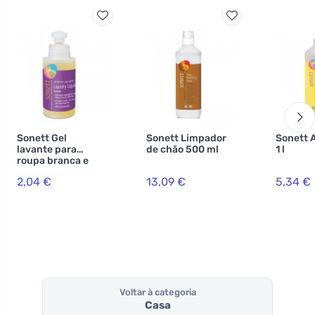
Sonett Gel
Sonett Limpador
Sonett 
lavante para
de chão 500 ml
1 l
roupa branca e
colorida 120 ml
2,04 €
13,09 €
5,34 €
Voltar à categoria
Casa