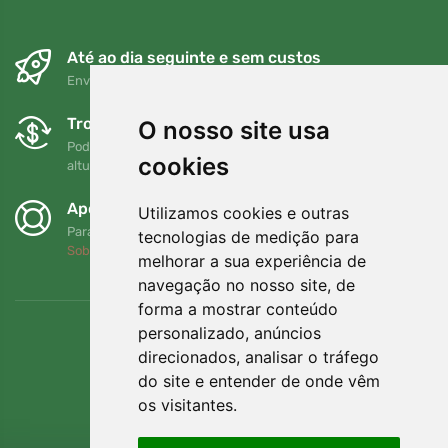
Até ao dia seguinte e sem custos
Envio gratuito para encomendas superiores a 80 EUR
Trocas e devoluções gratuitas
O nosso site usa
Pode devolver ou trocar a sua encomenda em qualquer
cookies
altura no prazo de 90 dias
Apoiamos a Trees.org
Utilizamos cookies e outras
Para cada encomenda plantamos uma árvore! Leia mais
tecnologias de medição para
Sobre nós
.
melhorar a sua experiência de
navegação no nosso site, de
forma a mostrar conteúdo
personalizado, anúncios
direcionados, analisar o tráfego
do site e entender de onde vêm
os visitantes.