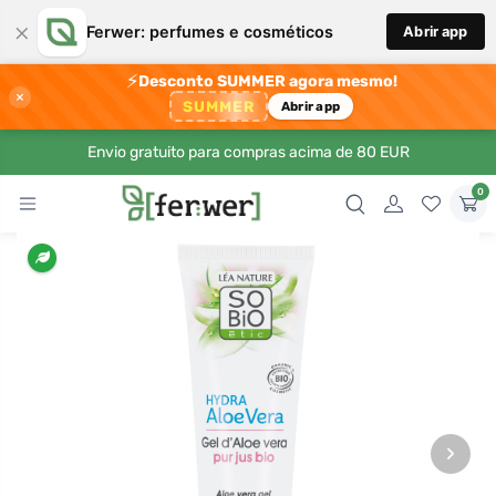
×
Ferwer: perfumes e cosméticos
Abrir app
⚡
Desconto SUMMER agora mesmo!
×
SUMMER
Abrir app
Envio gratuito para compras acima de 80 EUR
0
›