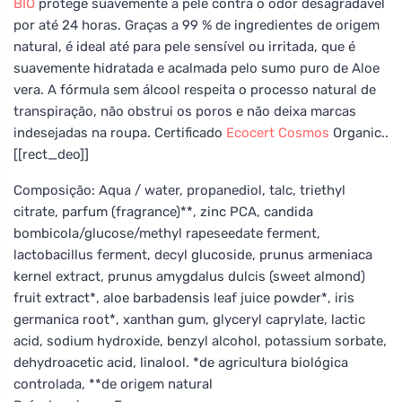
BIO
protege suavemente a pele contra o odor desagradável
por até 24 horas. Graças a 99 % de ingredientes de origem
natural, é ideal até para pele sensível ou irritada, que é
suavemente hidratada e acalmada pelo sumo puro de Aloe
vera. A fórmula sem álcool respeita o processo natural de
transpiração, não obstrui os poros e não deixa marcas
indesejadas na roupa. Certificado
Ecocert
Cosmos
Organic..
[[rect_deo]]
Composição: Aqua / water, propanediol, talc, triethyl
citrate, parfum (fragrance)**, zinc PCA, candida
bombicola/glucose/methyl rapeseedate ferment,
lactobacillus ferment, decyl glucoside, prunus armeniaca
kernel extract, prunus amygdalus dulcis (sweet almond)
fruit extract*, aloe barbadensis leaf juice powder*, iris
germanica root*, xanthan gum, glyceryl caprylate, lactic
acid, sodium hydroxide, benzyl alcohol, potassium sorbate,
dehydroacetic acid, linalool. *de agricultura biológica
controlada, **de origem natural