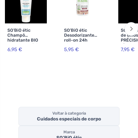
SO’BiO étic
SO’BiO étic
SO’BiO é
Champô
Desodorizante
de olhos
hidratante BIO
roll-on 24h
PRÉCISI
com coco e ácido
hidratante com
g) 02 c
6,95 €
5,95 €
7,95 €
hialurónico (250
leite de burra -
BIO - re
ml) - para todos
recarregável BIO
seus olh
os tipos de cabelo
(50 ml) - também
para pele
sensível
Voltar à categoria
Cuidados especiais de corpo
Marca
SO’BiO étic