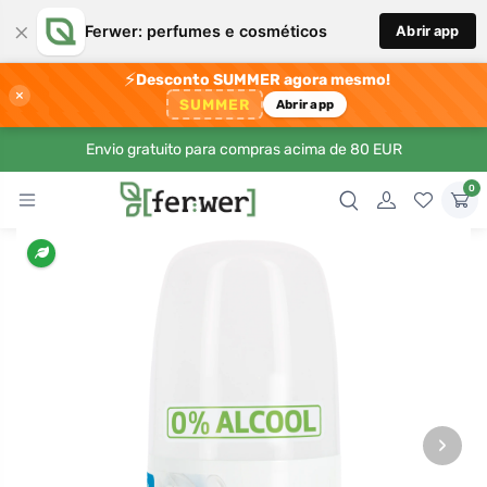
×
Ferwer: perfumes e cosméticos
Abrir app
⚡
Desconto SUMMER agora mesmo!
×
SUMMER
Abrir app
Envio gratuito para compras acima de 80 EUR
0
›