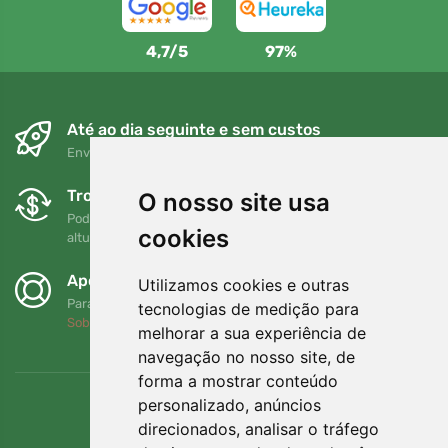
4,7/5
97%
Até ao dia seguinte e sem custos
Envio gratuito para encomendas superiores a 80 EUR
Trocas e devoluções gratuitas
O nosso site usa
Pode devolver ou trocar a sua encomenda em qualquer
cookies
altura no prazo de 90 dias
Apoiamos a Trees.org
Utilizamos cookies e outras
Para cada encomenda plantamos uma árvore! Leia mais
tecnologias de medição para
Sobre nós
.
melhorar a sua experiência de
navegação no nosso site, de
forma a mostrar conteúdo
personalizado, anúncios
direcionados, analisar o tráfego