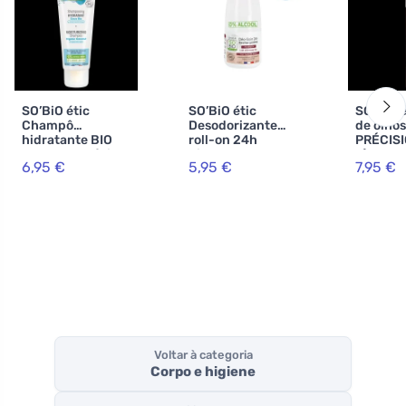
SO’BiO étic
SO’BiO étic
SO’BiO é
Champô
Desodorizante
de olhos
hidratante BIO
roll-on 24h
PRÉCISI
com coco e ácido
hidratante com
g) 02 c
6,95 €
5,95 €
7,95 €
hialurónico (250
leite de burra -
BIO - re
ml) - para todos
recarregável BIO
seus olh
os tipos de cabelo
(50 ml) - também
para pele
sensível
Voltar à categoria
Corpo e higiene