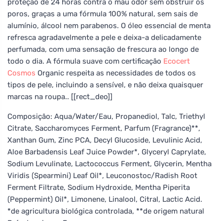
proteção de 24 horas contra o mau odor sem obstruir os
poros, graças a uma fórmula 100% natural, sem sais de
alumínio, álcool nem parabenos. O óleo essencial de menta
refresca agradavelmente a pele e deixa-a delicadamente
perfumada, com uma sensação de frescura ao longo de
todo o dia. A fórmula suave com certificação
Ecocert
Cosmos
Organic respeita as necessidades de todos os
tipos de pele, incluindo a sensível, e não deixa quaisquer
marcas na roupa.. [[rect_deo]]
Composição: Aqua/Water/Eau, Propanediol, Talc, Triethyl
Citrate, Saccharomyces Ferment, Parfum (Fragrance)**,
Xanthan Gum, Zinc PCA, Decyl Glucoside, Levulinic Acid,
Aloe Barbadensis Leaf Juice Powder*, Glyceryl Caprylate,
Sodium Levulinate, Lactococcus Ferment, Glycerin, Mentha
Viridis (Spearmini) Leaf Oil*, Leuconostoc/Radish Root
Ferment Filtrate, Sodium Hydroxide, Mentha Piperita
(Peppermint) Oil*, Limonene, Linalool, Citral, Lactic Acid.
*de agricultura biológica controlada, **de origem natural