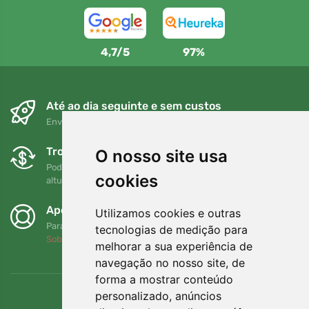
4,7/5
97%
Até ao dia seguinte e sem custos
Envio gratuito para encomendas superiores a 80 EUR
Trocas e devoluções gratuitas
O nosso site usa
Pode devolver ou trocar a sua encomenda em qualquer
cookies
altura no prazo de 90 dias
Apoiamos a Trees.org
Utilizamos cookies e outras
Para cada encomenda plantamos uma árvore! Leia mais
tecnologias de medição para
Sobre nós
.
melhorar a sua experiência de
navegação no nosso site, de
forma a mostrar conteúdo
personalizado, anúncios