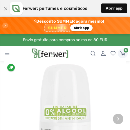
×
Ferwer: perfumes e cosméticos
Abrir app
⚡
Desconto SUMMER agora mesmo!
×
SUMMER
Abrir app
Envio gratuito para compras acima de 80 EUR
0
›