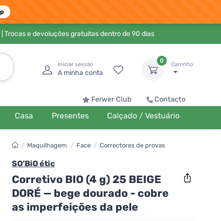
pp
| Trocas e devoluções gratuitas dentro de 90 dias
0
Iniciar sessão
Carrinho
A minha conta
Ferwer Club
Contacto
Casa
Presentes
Calçado / Vestuário
/
Maquilhagem
/
Face
/
Correctores de provas
SO’BiO étic
Corretivo BIO (4 g) 25 BEIGE
DORÉ — bege dourado - cobre
as imperfeições da pele