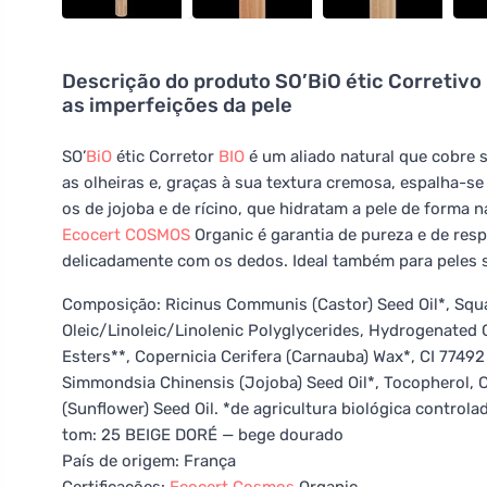
Descrição do produto
SO’BiO étic Corretivo
as imperfeições da pele
SO’
BiO
étic Corretor
BIO
é um aliado natural que cobre 
as olheiras e, graças à sua textura cremosa, espalha-s
os de jojoba e de rícino, que hidratam a pele de forma n
Ecocert
COSMOS
Organic é garantia de pureza e de resp
delicadamente com os dedos. Ideal também para peles s
Composição: Ricinus Communis (Castor) Seed Oil*, Squal
Oleic/Linoleic/Linolenic Polyglycerides, Hydrogenated C
Esters**, Copernicia Cerifera (Carnauba) Wax*, CI 77492 (
Simmondsia Chinensis (Jojoba) Seed Oil*, Tocopherol, C
(Sunflower) Seed Oil. *de agricultura biológica controla
tom: 25 BEIGE DORÉ — bege dourado
País de origem: França