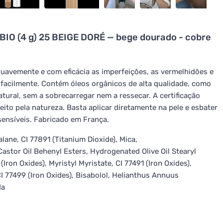
 BIO (4 g) 25 BEIGE DORÉ — bege dourado - cobre
suavemente e com eficácia as imperfeições, as vermelhidões e
e facilmente. Contém óleos orgânicos de alta qualidade, como
atural, sem a sobrecarregar nem a ressecar. A certificação
eito pela natureza. Basta aplicar diretamente na pele e esbater
ensíveis. Fabricado em França.
ane, CI 77891 (Titanium Dioxide), Mica,
astor Oil Behenyl Esters, Hydrogenated Olive Oil Stearyl
Iron Oxides), Myristyl Myristate, CI 77491 (Iron Oxides),
I 77499 (Iron Oxides), Bisabolol, Helianthus Annuus
da