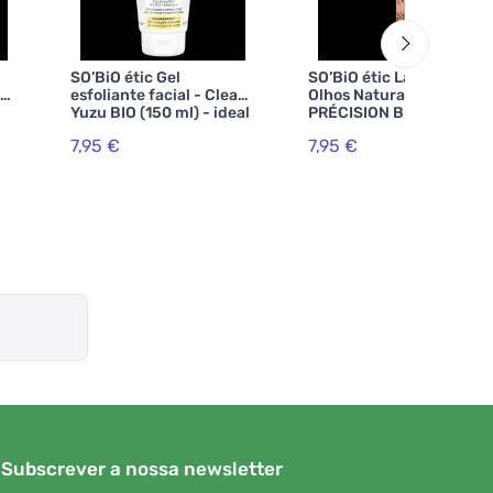
SO’BiO étic Gel
SO’BiO étic Lápis de
 e
esfoliante facial - Clean
Olhos Natural
Yuzu BIO (150 ml) - ideal
PRÉCISION BIO (3 g) 01
para pele oleosa
Preto BIO - realça os
7,95 €
7,95 €
e
seus olhos
Subscrever a nossa newsletter