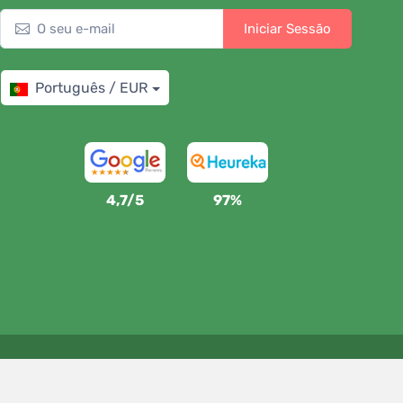
Iniciar Sessão
Português / EUR
4,7/5
97%
Apoiamos a Trees.org