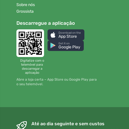
Sobre nós
Grossista
Descarregue a aplicação
Download on the
App Store
Get it on
Google Play
Digitalize com o
telemóvel para
descarregar a
aplicação
Abre a loja certa – App Store ou Google Play para
o seu telemóvel.
Até ao dia seguinte e sem custos