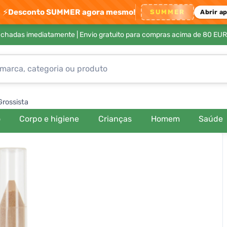
⚡
Desconto SUMMER agora mesmo!
SUMMER
Abrir a
achadas imediatamente |
Envio gratuito para compras acima de 80 EUR
Grossista
o
Corpo e higiene
Crianças
Homem
Saúde