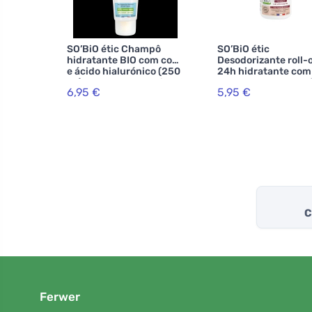
SO’BiO étic Champô
SO’BiO étic
hidratante BIO com coco
Desodorizante roll-
e ácido hialurónico (250
24h hidratante com 
ml) - para todos os tipos
de burra - recarreg
6,95 €
5,95 €
de cabelo
BIO (50 ml) - tamb
para pele sensível
C
Ferwer