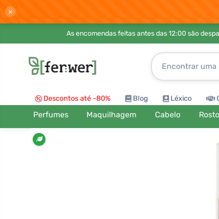
×
As encomendas feitas antes das 12:00 são desp
Descontos até -80%
Blog
Léxico
Perfumes
Maquilhagem
Cabelo
Rost