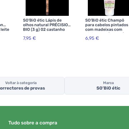
SO’BiO étic Lápis de
SO’BiO étic Champô
on
olhos natural PRÉCISION
para cabelos pintados
leite
BIO (3 g) 02 castanho
com madeixas com
ável
BIO - realça os seus
hibisco BIO (250 ml) -
7,95 €
6,95 €
ém
olhos
mantém a cor radiant
Voltar à categoria
Marca
orrectores de provas
SO’BiO étic
Tudo sobre a compra