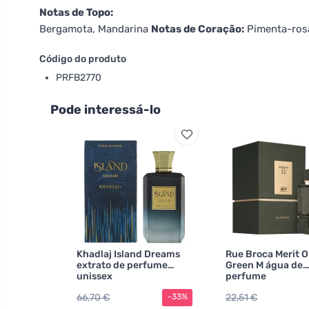
Notas de Topo:
Bergamota, Mandarina
Notas de Coração:
Pimenta-rosa
Código do produto
PRFB2770
Pode interessá-lo
Khadlaj Island Dreams
Rue Broca Merit 
extrato de perfume
Green M água de
unissex
perfume
66,70 €
22,51 €
-33%