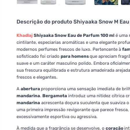
Descrição do produto
Shiyaaka Snow M Eau
Khadlaj
Shiyaaka Snow Eau de Parfum 100 ml
é uma r
cintilante, especiarias aromáticas e uma elegante pr
modernos perfumes frescos de luxo. Pertencente à
fam
sofisticado foi criado
para homens
que apreciam fragrâ
suave e um caráter masculino polido. Embora oficialm
sua frescura equilibrada e estrutura amadeirada areja
frescos e elegantes.
A
abertura
proporciona uma sensação imediata de bril
mandarina
.
Bergamota
introduz uma nitidez cítrica c
mandarina
acrescenta doçura suculenta que suaviza o 
uma primeira impressão revigorante que parece fresca,
excessivamente esportiva ou agressiva.
À medida que a fragrância se desenvolve, o
coração
in