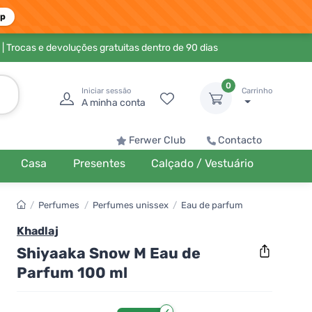
pp
| Trocas e devoluções gratuitas dentro de 90 dias
0
Iniciar sessão
Carrinho
A minha conta
Ferwer Club
Contacto
Casa
Presentes
Calçado / Vestuário
/
Perfumes
/
Perfumes unissex
/
Eau de parfum
Khadlaj
Shiyaaka Snow M Eau de
Parfum 100 ml