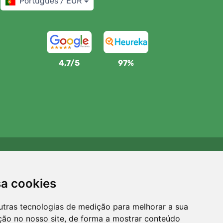
Português / EUR
4,7/5
97%
Apoiamos a Trees.org
Para cada encomenda plantamos uma árvore! Leia mais
sa cookies
Sobre nós
.
utras tecnologias de medição para melhorar a sua
ção no nosso site, de forma a mostrar conteúdo