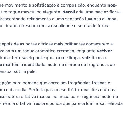
ere movimento e sofisticação à composição, enquanto
noz-
 um toque masculino elegante.
Neroli
cria uma maciez floral-
acrescentando refinamento e uma sensação luxuosa e limpa.
uilibrando frescor com sensualidade discreta de forma
depois de as notas cítricas mais brilhantes começarem a
ave com um toque aromático cremoso, enquanto
vetiver
da-terrosa elegante que parece limpa, sofisticada e
e mantém a identidade moderna e nítida da fragrância, ao
sual sutil à pele.
pção para homens que apreciam fragrâncias frescas e
a o dia a dia. Perfeita para o escritório, ocasiões diurnas,
ssinatura olfativa masculina limpa com elegância moderna
iência olfativa fresca e polida que parece luminosa, refinada