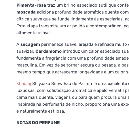
Pimenta-rosa
traz um brilho especiado sutil que conf
moscada
adiciona profundidade aromática quente com
cítrica suave que se funde lindamente às especiarias, 
Esta etapa transmite um ar polido e contemporâneo, eq
altamente usável.
A
secagem
permanece suave, arejada e refinada muito 
suavizar.
Cardamomo
introduz um calor especiado su
fundamenta a fragrância com uma profundidade amadeira
masculina. Em vez de se tornar escura ou pesada, a bas
mesmo tempo que acrescenta longevidade e um calor sen
Khadlaj
Shiyaaka Snow Eau de Parfum é uma excelente o
luxuosas, com sofisticação aromática e apelo versátil par
clima mais quente, viagens ou para quem procura uma a
inspirada na perfumaria de nicho, proporciona uma exper
e naturalmente estilosa.
NOTAS DO PERFUME