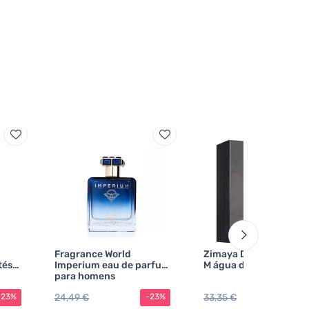
Fragrance World
Zimaya Daiman Eclips
tés
Imperium eau de parfum
M água de perfume
para homens
24,49 €
33,35 €
-23%
-23%
-2