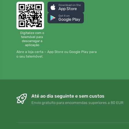
Download on the
App Store
Get it on
Google Play
Digitalize com o
telemóvel para
descarregar a
aplicação
Abre a loja certa – App Store ou Google Play para
o seu telemóvel.
Até ao dia seguinte e sem custos
Envio gratuito para encomendas superiores a 80 EUR