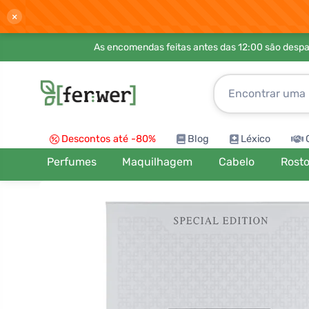
×
As encomendas feitas antes das 12:00 são desp
Descontos até -80%
Blog
Léxico
Perfumes
Maquilhagem
Cabelo
Rost