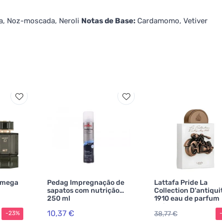
, Noz-moscada, Neroli
Notas de Base:
Cardamomo, Vetiver
Omega
Pedag Impregnação de
Lattafa Pride La
sapatos com nutrição
Collection D'antiqui
250 ml
1910 eau de parfum
unissexo
10,37 €
38,77 €
-23%