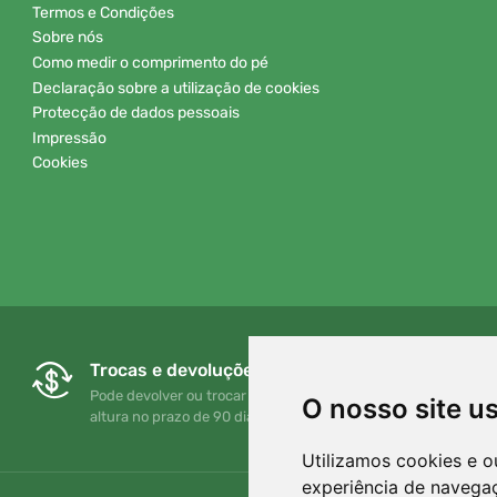
Termos e Condições
Sobre nós
Como medir o comprimento do pé
Declaração sobre a utilização de cookies
Protecção de dados pessoais
Impressão
Cookies
Trocas e devoluções gratuitas
Pode devolver ou trocar a sua encomenda em qualquer
O nosso site u
altura no prazo de 90 dias
Utilizamos cookies e o
experiência de navega