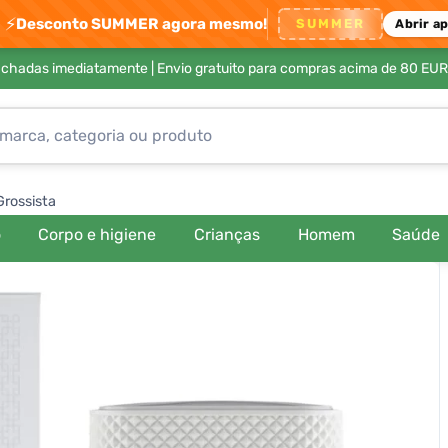
⚡
Desconto SUMMER agora mesmo!
SUMMER
Abrir a
achadas imediatamente |
Envio gratuito para compras acima de 80 EUR
Grossista
o
Corpo e higiene
Crianças
Homem
Saúde