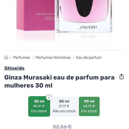
/
Perfumes
/
Perfumes femininos
/
Eau de parfum
Shiseido
Ginza Murasaki eau de parfum para
mulheres 30 ml
30 ml
50 ml
90 ml
40,41 €
51,11 €
64,95 €
Em stock
Não em stock
Em stock
52,56
€