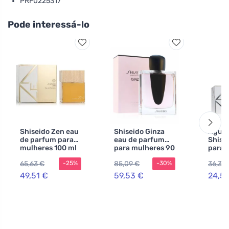
PRF0225317
Pode interessá-lo
Shiseido Zen eau
Shiseido Ginza
Água 
de parfum para
eau de parfum
Shise
mulheres 100 ml
para mulheres 90
para 
ml
ml
65,63 €
85,09 €
36,30
-25%
-30%
49,51 €
59,53 €
24,5