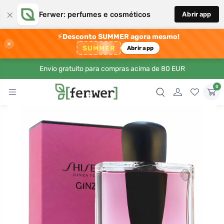
×
Ferwer: perfumes e cosméticos
Abrir app
⚡
Desconto SUMMER agora mesmo!
×
SUMMER
Abrir app
Envio gratuito para compras acima de 80 EUR
0