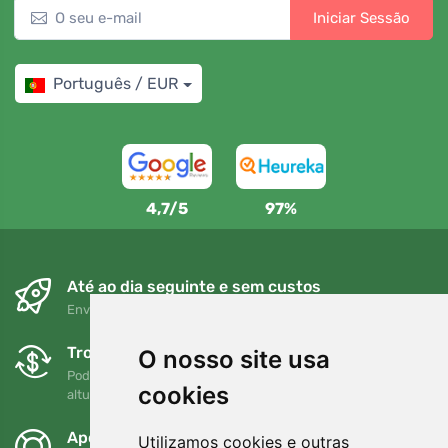
Iniciar Sessão
Português / EUR
4,7/5
97%
Até ao dia seguinte e sem custos
Envio gratuito para encomendas superiores a 80 EUR
Trocas e devoluções gratuitas
O nosso site usa
Pode devolver ou trocar a sua encomenda em qualquer
cookies
altura no prazo de 90 dias
Apoiamos a Trees.org
Utilizamos cookies e outras