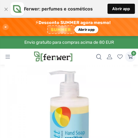
×
Ferwer: perfumes e cosméticos
Abrir app
⚡
Desconto SUMMER agora mesmo!
×
SUMMER
Abrir app
Envio gratuito para compras acima de 80 EUR
0