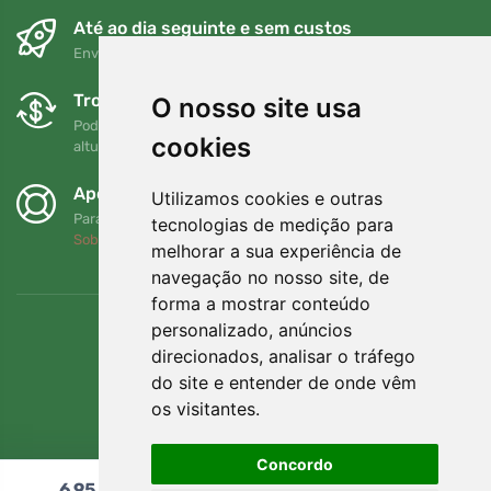
Até ao dia seguinte e sem custos
Envio gratuito para encomendas superiores a 80 EUR
Trocas e devoluções gratuitas
O nosso site usa
Pode devolver ou trocar a sua encomenda em qualquer
cookies
altura no prazo de 90 dias
Apoiamos a Trees.org
Utilizamos cookies e outras
Para cada encomenda plantamos uma árvore! Leia mais
tecnologias de medição para
Sobre nós
.
melhorar a sua experiência de
navegação no nosso site, de
forma a mostrar conteúdo
personalizado, anúncios
direcionados, analisar o tráfego
do site e entender de onde vêm
os visitantes.
Concordo
6,95
€
Adicionar ao carrinho