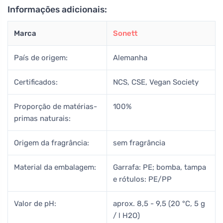
Informações adicionais:
Marca
Sonett
País de origem:
Alemanha
Certificados:
NCS, CSE, Vegan Society
Proporção de matérias-
100%
primas naturais:
Origem da fragrância:
sem fragrância
Material da embalagem:
Garrafa: PE; bomba, tampa
e rótulos: PE/PP
Valor de pH:
aprox. 8,5 - 9,5 (20 °C, 5 g
/ l H2O)