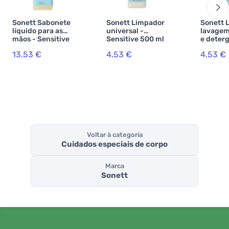
Sonett Sabonete
Sonett Limpador
Sonett 
líquido para as
universal -
lavagem
mãos - Sensitive
Sensitive 500 ml
e deter
1 l
universa
13,53 €
4,53 €
4,53 €
Sensiti
Voltar à categoria
Cuidados especiais de corpo
Marca
Sonett