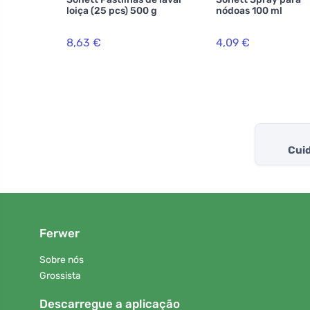
loiça (25 pcs) 500 g
nódoas 100 ml
8,63 €
4,09 €
Cuid
Ferwer
Sobre nós
Grossista
Descarregue a aplicação