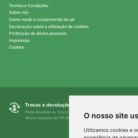
Termos e Condições
Sobre nós
Como medir o comprimento do pé
Declaração sobre a utilização de cookies
Protecção de dados pessoais
Impressão
Cookies
Trocas e devoluções gratuitas
Pode devolver ou trocar a sua encomenda em qualquer
O nosso site u
altura no prazo de 90 dias
Utilizamos cookies e o
experiência de navega