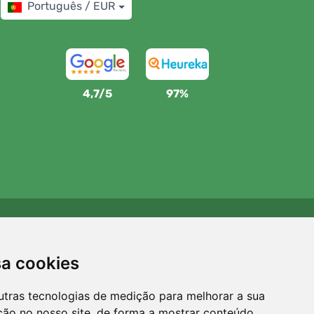
Português / EUR
4,7/5
97%
Apoiamos a Trees.org
Para cada encomenda plantamos uma árvore! Leia mais
sa cookies
Sobre nós
.
utras tecnologias de medição para melhorar a sua
ção no nosso site, de forma a mostrar conteúdo