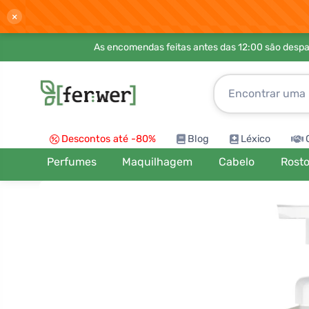
×
As encomendas feitas antes das 12:00 são desp
Descontos até -80%
Blog
Léxico
Perfumes
Maquilhagem
Cabelo
Rost