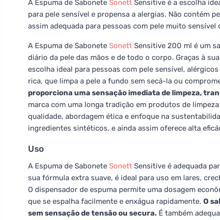
A Espuma de Sabonete
Sonett
Sensitive é a escolha id
para pele sensível e propensa a alergias. Não contém p
assim adequada para pessoas com pele muito sensível o
A Espuma de Sabonete
Sonett
Sensitive 200 ml é um s
diário da pele das mãos e de todo o corpo. Graças à su
escolha ideal para pessoas com pele sensível, alérgico
rica, que limpa a pele a fundo sem secá-la ou comprome
proporciona uma sensação imediata de limpeza, tranq
marca com uma longa tradição em produtos de limpeza 
qualidade, abordagem ética e enfoque na sustentabili
ingredientes sintéticos, e ainda assim oferece alta efic
Uso
A Espuma de Sabonete
Sonett
Sensitive é adequada par
sua fórmula extra suave, é ideal para uso em lares, crec
O dispensador de espuma permite uma dosagem econômi
que se espalha facilmente e enxágua rapidamente.
O sa
sem sensação de tensão ou secura.
É também adequado