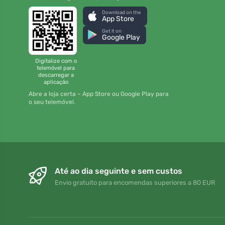
Download on the
App Store
Get it on
Google Play
Digitalize com o
telemóvel para
descarregar a
aplicação
Abre a loja certa – App Store ou Google Play para
o seu telemóvel.
Até ao dia seguinte e sem custos
Envio gratuito para encomendas superiores a 80 EUR