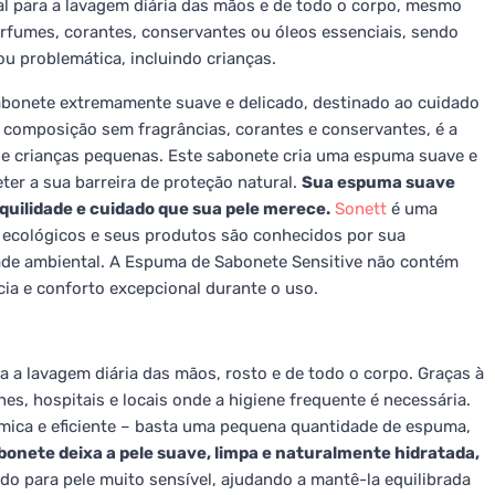
eal para a lavagem diária das mãos e de todo o corpo, mesmo
erfumes, corantes, conservantes ou óleos essenciais, sendo
u problemática, incluindo crianças.
abonete extremamente suave e delicado, destinado ao cuidado
a composição sem fragrâncias, corantes e conservantes, é a
s e crianças pequenas. Este sabonete cria uma espuma suave e
ter a sua barreira de proteção natural.
Sua espuma suave
uilidade e cuidado que sua pele merece.
Sonett
é uma
ecológicos e seus produtos são conhecidos por sua
dade ambiental. A Espuma de Sabonete Sensitive não contém
ácia e conforto excepcional durante o uso.
a a lavagem diária das mãos, rosto e de todo o corpo. Graças à
hes, hospitais e locais onde a higiene frequente é necessária.
ca e eficiente – basta uma pequena quantidade de espuma,
bonete deixa a pele suave, limpa e naturalmente hidratada,
 para pele muito sensível, ajudando a mantê-la equilibrada