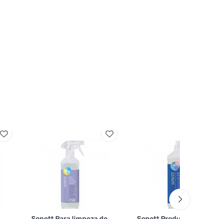
Sonett Para limpeza de
Sonett Produto de