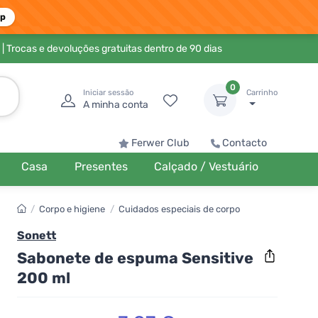
pp
| Trocas e devoluções gratuitas dentro de 90 dias
0
Iniciar sessão
Carrinho
A minha conta
Ferwer Club
Contacto
Casa
Presentes
Calçado / Vestuário
/
Corpo e higiene
/
Cuidados especiais de corpo
Sonett
Sabonete de espuma Sensitive
200 ml