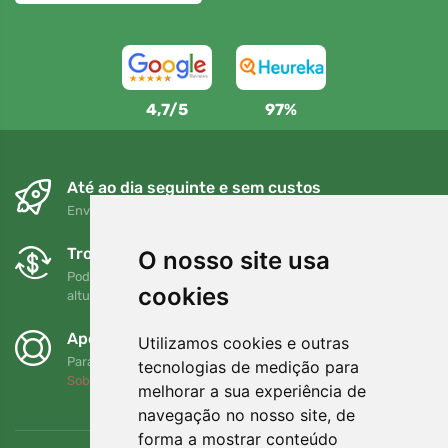
4,7/5
97%
Até ao dia seguinte e sem custos
Envio gratuito para encomendas superiores a 80 EUR
Trocas e devoluções gratuitas
O nosso site usa
Pode devolver ou trocar a sua encomenda em qualquer
cookies
altura no prazo de 90 dias
Apoiamos a Trees.org
Utilizamos cookies e outras
Para cada encomenda plantamos uma árvore! Leia mais
tecnologias de medição para
Sobre nós
.
melhorar a sua experiência de
navegação no nosso site, de
forma a mostrar conteúdo