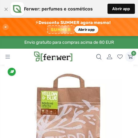
×
Ferwer: perfumes e cosméticos
Abrir app
⚡
Desconto SUMMER agora mesmo!
×
SUMMER
Abrir app
Envio gratuito para compras acima de 80 EUR
0