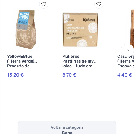
Yellow&Blue
Mulieres
Casa Or
(Tierra Verde)
Pastilhas de lavar
(Tierra 
Produto de
loiça - tudo em
Escova d
limpeza de
um BIO (25 pcs) -
garrafa
15,20 €
8,70 €
4,40 €
resíduos
com certificação
- feita d
biológicos (500
ecocert
madeira
g) - à base de
microrganismos
e enzimas
Voltar à categoria
Casa