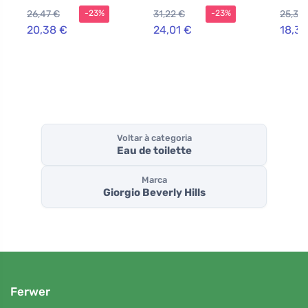
toilette para
mulheres 90 ml
mulhe
26,47 €
31,22 €
25,31 
-23%
-23%
mulheres
20,38 €
24,01 €
18,39
Voltar à categoria
Eau de toilette
Marca
Giorgio Beverly Hills
Ferwer