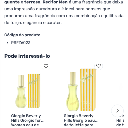
quente
e
terroso
.
Red for Men
é uma fragrância que deixa
uma impressão duradoura e é ideal para homens que
procuram uma fragrância com uma combinação equilibrada
de força, elegância e caráter.
Código do produto
PRFZ6023
Pode interessá-lo
Giorgio Beverly
Giorgio Beverly
Giorg
Hills Giorgio for
Hills Giorgio eau
Hills 
Women eau de
de toilette para
de toi