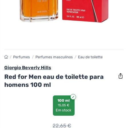
/
Perfumes
/
Perfumes masculinos
/
Eau de toilette
Giorgio Beverly Hills
Red for Men eau de toilette para
homens 100 ml
100 ml
15,05 €
Em stock
22,65
€