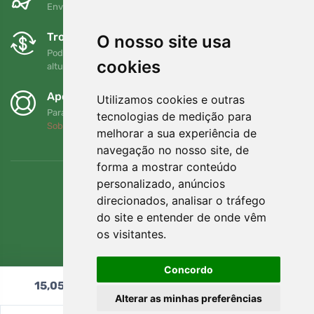
Envio gratuito para encomendas superiores a 80 EUR
Trocas e devoluções gratuitas
O nosso site usa
Pode devolver ou trocar a sua encomenda em qualquer
cookies
altura no prazo de 90 dias
Apoiamos a Trees.org
Utilizamos cookies e outras
Para cada encomenda plantamos uma árvore! Leia mais
tecnologias de medição para
Sobre nós
.
melhorar a sua experiência de
navegação no nosso site, de
forma a mostrar conteúdo
personalizado, anúncios
direcionados, analisar o tráfego
do site e entender de onde vêm
os visitantes.
Concordo
15,05
€
Adicionar ao carrinho
Alterar as minhas preferências