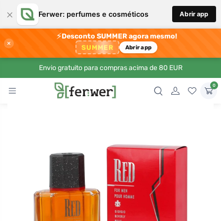
×
Ferwer: perfumes e cosméticos
Abrir app
⚡
Desconto SUMMER agora mesmo!
×
SUMMER
Abrir app
Envio gratuito para compras acima de 80 EUR
0