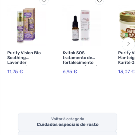
Purity Vision Bio
Kvitok SOS
Purity V
Soothing
tratamento de
Manteig
Lavender
fortalecimento
Karité 
Hyaluronic
das unhas (10 ml)
200 ml 
11,75 €
6,95 €
13,07 €
Serum 50 ml
- promove o
cosméti
crescimento das
unhas e suaviza a
pele
Voltar à categoria
Cuidados especiais de rosto