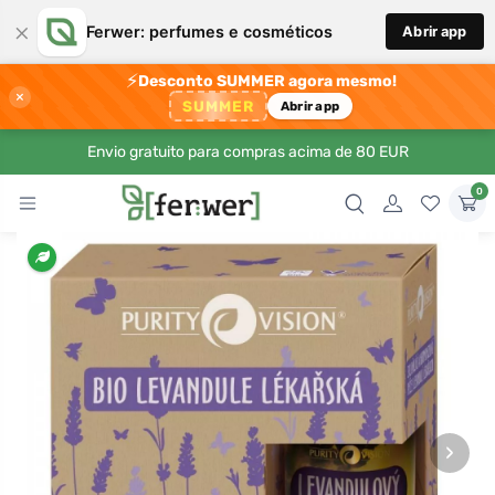
×
Ferwer: perfumes e cosméticos
Abrir app
⚡
Desconto SUMMER agora mesmo!
×
SUMMER
Abrir app
Envio gratuito para compras acima de 80 EUR
0
›