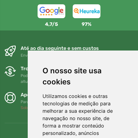
4,7/5
97%
Até ao dia seguinte e sem custos
Envio gratuito para encomendas superiores a 80 EUR
Trocas e devoluções gratuitas
O nosso site usa
Pode devolver ou trocar a sua encomenda em qualquer
cookies
altura no prazo de 90 dias
Apoiamos a Trees.org
Utilizamos cookies e outras
Para cada encomenda plantamos uma árvore! Leia mais
tecnologias de medição para
Sobre nós
.
melhorar a sua experiência de
navegação no nosso site, de
forma a mostrar conteúdo
personalizado, anúncios