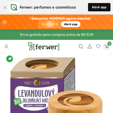
×
Ferwer: perfumes e cosméticos
Abrir app
⚡
Desconto SUMMER agora mesmo!
×
SUMMER
Abrir app
Envio gratuito para compras acima de 80 EUR
0