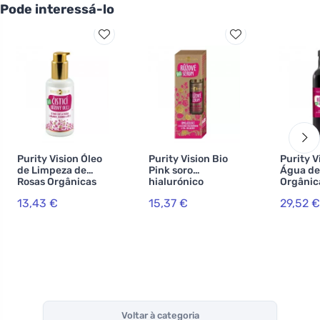
Pode interessá-lo
Purity Vision Óleo
Purity Vision Bio
Purity V
de Limpeza de
Pink soro
Água de
Rosas Orgânicas
hialurónico
Orgânica
com Argan,
rejuvenescedor
13,43 €
15,37 €
29,52 €
Jojoba e Vit. E
50 ml
100 ml
Voltar à categoria