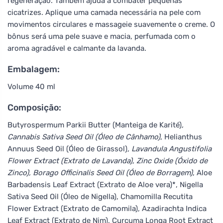
regeneração. Também ajuda a combater pequenas
cicatrizes. Aplique uma camada necessária na pele com
movimentos circulares e massageie suavemente o creme. O
bônus será uma pele suave e macia, perfumada com o
aroma agradável e calmante da lavanda.
Embalagem:
Volume 40 ml
Composição:
Butyrospermum Parkii Butter (Manteiga de Karité)
,
Cannabis Sativa Seed Oil (Óleo de Cânhamo)
, Helianthus
Annuus Seed Oil (Óleo de Girassol)
, Lavandula Angustifolia
Flower Extract (Extrato de Lavanda), Zinc Oxide (Óxido de
Zinco), Borago Officinalis Seed Oil (Óleo de Borragem)
, Aloe
Barbadensis Leaf Extract (Extrato de Aloe vera)*, Nigella
Sativa Seed Oil (Óleo de Nigella), Chamomilla Recutita
Flower Extract (Extrato de Camomila), Azadirachta Indica
Leaf Extract (Extrato de Nim), Curcuma Longa Root Extract