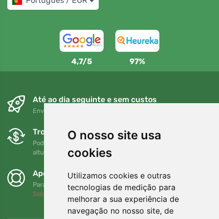
Português / EUR
4,7/5
97%
Até ao dia seguinte e sem custos
Envio gratuito para encomendas superiores a 80 EUR
Trocas e devoluções gratuitas
O nosso site usa
Pode devolver ou trocar a sua encomenda em qualquer
cookies
altura no prazo de 90 dias
Apoiamos a Trees.org
Utilizamos cookies e outras
Para cada encomenda plantamos uma árvore! Leia mais
tecnologias de medição para
Sobre nós
.
melhorar a sua experiência de
navegação no nosso site, de