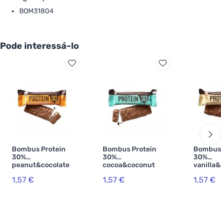
BOM31804
Pode interessá-lo
Bombus Protein
Bombus Protein
Bombus 
30%
30%
30%
peanut&cocolate
cocoa&coconut
vanilla&
50g
50g
50g
1,57 €
1,57 €
1,57 €