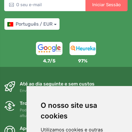
Iniciar Sessão
Português / EUR
4,7/5
97%
Até ao dia seguinte e sem custos
Envio gratuito para encomendas superiores a 80 EUR
Trocas e devoluções gratuitas
O nosso site usa
Pode devolver ou trocar a sua encomenda em qualquer
cookies
altura no prazo de 90 dias
Apoiamos a Trees.org
Utilizamos cookies e outras