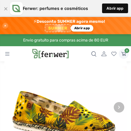
×
Ferwer: perfumes e cosméticos
Abrir app
⚡
Desconto SUMMER agora mesmo!
×
SUMMER
Abrir app
Envio gratuito para compras acima de 80 EUR
0
›