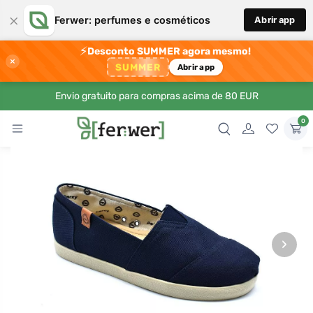
×
Ferwer: perfumes e cosméticos
Abrir app
⚡
Desconto SUMMER agora mesmo!
×
SUMMER
Abrir app
Envio gratuito para compras acima de 80 EUR
0
›