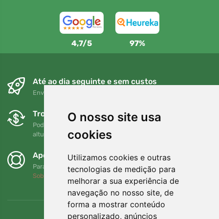
4,7/5
97%
Até ao dia seguinte e sem custos
Envio gratuito para encomendas superiores a 80 EUR
Trocas e devoluções gratuitas
O nosso site usa
Pode devolver ou trocar a sua encomenda em qualquer
cookies
altura no prazo de 90 dias
Apoiamos a Trees.org
Utilizamos cookies e outras
Para cada encomenda plantamos uma árvore! Leia mais
tecnologias de medição para
Sobre nós
.
melhorar a sua experiência de
navegação no nosso site, de
forma a mostrar conteúdo
personalizado, anúncios