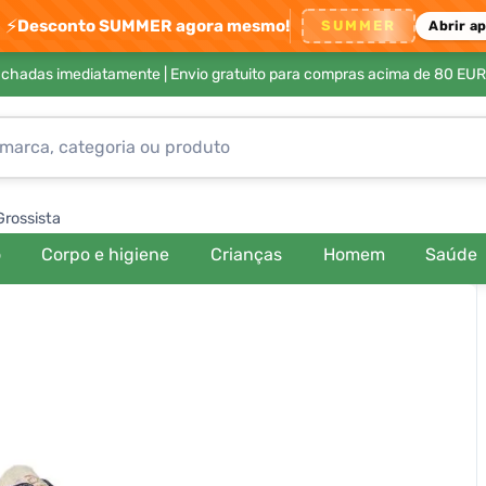
⚡
Desconto SUMMER agora mesmo!
SUMMER
Abrir a
achadas imediatamente |
Envio gratuito para compras acima de 80 EUR
Grossista
o
Corpo e higiene
Crianças
Homem
Saúde