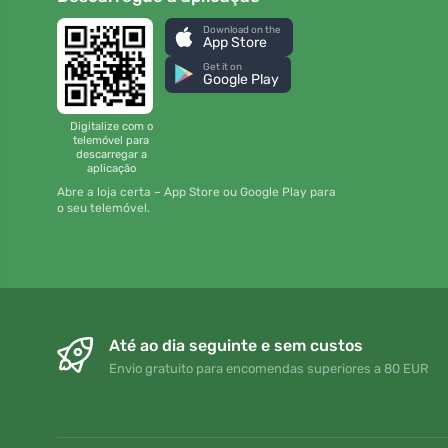
Download on the
App Store
Get it on
Google Play
Digitalize com o
telemóvel para
descarregar a
aplicação
Abre a loja certa – App Store ou Google Play para
o seu telemóvel.
Até ao dia seguinte e sem custos
Envio gratuito para encomendas superiores a 80 EUR