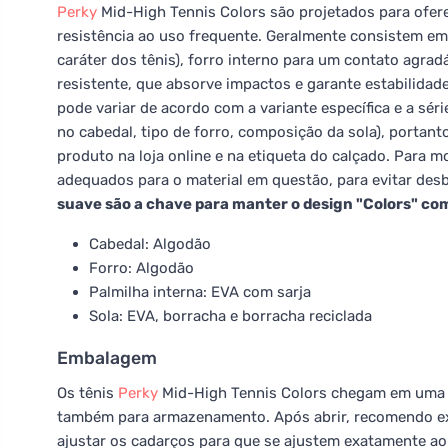
Perky
Mid-High Tennis Colors são projetados para ofe
resistência ao uso frequente. Geralmente consistem em 
caráter dos tênis), forro interno para um contato agra
resistente, que absorve impactos e garante estabilida
pode variar de acordo com a variante específica e a sér
no cabedal, tipo de forro, composição da sola), portan
produto na loja online e na etiqueta do calçado. Para m
adequados para o material em questão, para evitar d
suave são a chave para manter o design "Colors" co
Cabedal: Algodão
Forro: Algodão
Palmilha interna: EVA com sarja
Sola: EVA, borracha e borracha reciclada
Embalagem
Os tênis
Perky
Mid-High Tennis Colors chegam em uma 
também para armazenamento. Após abrir, recomendo ex
ajustar os cadarços para que se ajustem exatamente ao