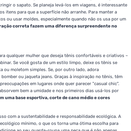
ingir o sapato. Se planeja levá-los em viagens, é interessante
s itens para que a superfície não arranhe. Para manter a
atos ou usar moldes, especialmente quando não os usa por um
ção correta fazem uma diferença surpreendente no
a qualquer mulher que deseja tênis confortáveis e criativos –
binar. Se você gosta de um estilo limpo, deixe os tênis se
a ou moletom simples. Se, por outro lado, adora
omber ou jaqueta jeans. Graças à inspiração no tênis, têm
preocupações em lugares onde quer parecer "casual chic".
bsorvem bem a umidade e nos primeiros dias usá-los por
am uma base esportiva, corte de cano médio e cores
o com a sustentabilidade e responsabilidade ecológica. A
ecológico mínimo, o que os torna uma ótima escolha para
 adicione ao seu guarda-roupa uma peça que é não apenas