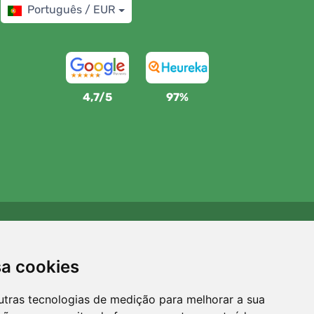
Português / EUR
4,7/5
97%
Apoiamos a Trees.org
Para cada encomenda plantamos uma árvore! Leia mais
sa cookies
Sobre nós
.
utras tecnologias de medição para melhorar a sua