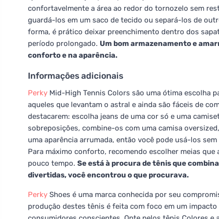
confortavelmente a área ao redor do tornozelo sem restr
guardá-los em um saco de tecido ou separá-los de outro
forma, é prático deixar preenchimento dentro dos sap
período prolongado.
Um bom armazenamento e amarra
conforto e na aparência.
Informações adicionais
Perky
Mid-High Tennis Colors são uma ótima escolha par
aqueles que levantam o astral e ainda são fáceis de com
destacarem: escolha jeans de uma cor só e uma camiset
sobreposições, combine-os com uma camisa oversized, b
uma aparência arrumada, então você pode usá-los sem 
Para máximo conforto, recomendo escolher meias que a
pouco tempo.
Se está à procura de tênis que combin
divertidas, você encontrou o que procurava.
Perky
Shoes é uma marca conhecida por seu compromiss
produção destes tênis é feita com foco em um impacto 
consumidores conscientes. Opte pelos tênis Colores e