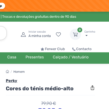
pp
| Trocas e devoluções gratuitas dentro de 90 dias
0
Iniciar sessão
Carrinho
A minha conta
Ferwer Club
Contacto
Casa
Presentes
Calçado / Vestuário
/
Homem
Perky
Cores do ténis médio-alto
79,90 €