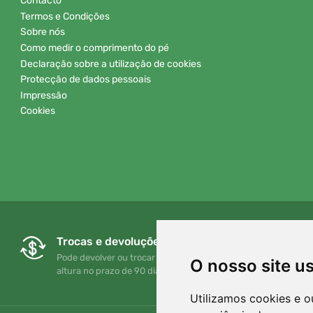
Contacto
Termos e Condições
Sobre nós
Como medir o comprimento do pé
Declaração sobre a utilização de cookies
Protecção de dados pessoais
Impressão
Cookies
Trocas e devoluções gratuitas
Pode devolver ou trocar a sua encomenda em qualquer
O nosso site u
altura no prazo de 90 dias
Utilizamos cookies e o