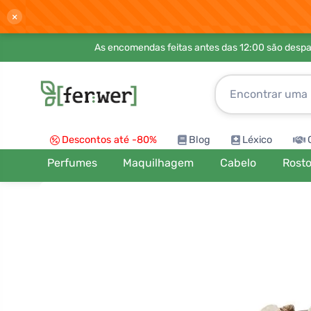
×
As encomendas feitas antes das 12:00 são desp
Descontos até -80%
Blog
Léxico
Perfumes
Maquilhagem
Cabelo
Rost