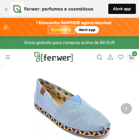
×
Ferwer: perfumes e cosméticos
Abrir app
⚡
Desconto SUMMER agora mesmo!
×
SUMMER
Abrir app
Envio gratuito para compras acima de 80 EUR
0
›