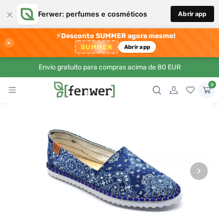
×
Ferwer: perfumes e cosméticos
Abrir app
⚡
Desconto SUMMER agora mesmo!
×
SUMMER
Abrir app
Envio gratuito para compras acima de 80 EUR
0
›