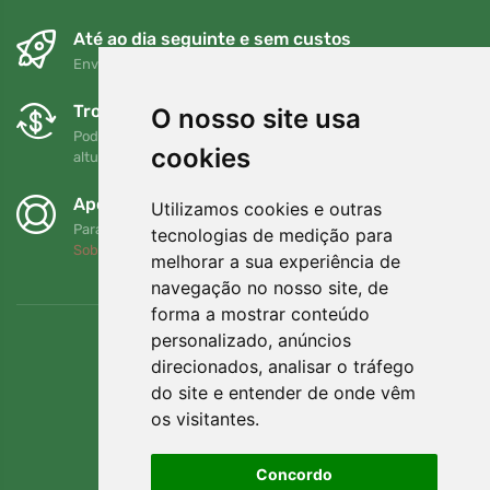
Até ao dia seguinte e sem custos
Envio gratuito para encomendas superiores a 80 EUR
Trocas e devoluções gratuitas
O nosso site usa
Pode devolver ou trocar a sua encomenda em qualquer
cookies
altura no prazo de 90 dias
Apoiamos a Trees.org
Utilizamos cookies e outras
Para cada encomenda plantamos uma árvore! Leia mais
tecnologias de medição para
Sobre nós
.
melhorar a sua experiência de
navegação no nosso site, de
forma a mostrar conteúdo
personalizado, anúncios
direcionados, analisar o tráfego
do site e entender de onde vêm
os visitantes.
Concordo