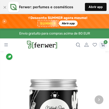
×
Ferwer: perfumes e cosméticos
Abrir app
⚡
Desconto SUMMER agora mesmo!
×
SUMMER
Abrir app
Envio gratuito para compras acima de 80 EUR
0
›