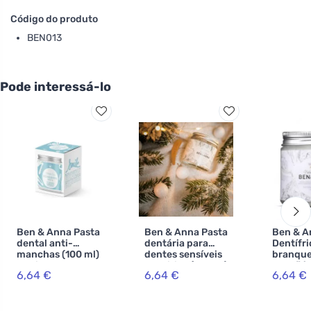
Código do produto
BEN013
Pode interessá-lo
Ben & Anna Pasta
Ben & Anna Pasta
Ben & A
dental anti-
dentária para
Dentífri
manchas (100 ml)
dentes sensíveis
branqu
- deixa uma
Sensitive (100 ml)
com flúo
6,64 €
6,64 €
6,64 €
sensação de
ml) - c
frescura na boca
camomila