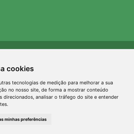
Apoiamos a Trees.org
Para cada encomenda plantamos uma árvore! Leia mais
sa cookies
Sobre nós
.
utras tecnologias de medição para melhorar a sua
ção no nosso site, de forma a mostrar conteúdo
 direcionados, analisar o tráfego do site e entender
tes.
 as minhas preferências