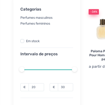
Categorias
-34%
Perfumes masculinos
Perfumes femininos
Em stock
Paloma P
Intervalo de preços
Pour Homm
p
a partir 
€
€