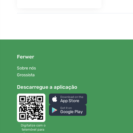
Ferwer
Sobre nós
Grossista
Descarregue a aplicação
Download on the
App Store
Get it on
Google Play
Digitalize com o
telemóvel para