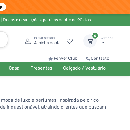
pp
| Trocas e devoluções gratuitas dentro de 90 dias
0
Iniciar sessão
Carrinho
A minha conta
Ferwer Club
Contacto
Casa
Presentes
Calçado / Vestuário
 moda de luxo e perfumes. Inspirada pelo rico
ade inquestionável, atraindo clientes que buscam
as modernas, criando peças atemporais que
squecível, que realçará sua singularidade e gosto