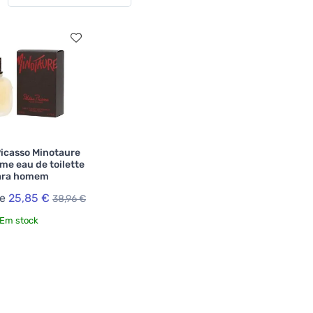
icasso Minotaure
e eau de toilette
ara homem
de
25,85 €
38,96 €
Em stock