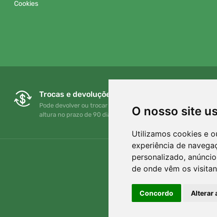
Cookies
Trocas e devoluções gratuitas
Pode devolver ou trocar a sua encomenda em qualquer
O nosso site u
altura no prazo de 90 dias
Utilizamos cookies e o
experiência de navega
personalizado, anúncios
de onde vêm os visitan
Concordo
Alterar