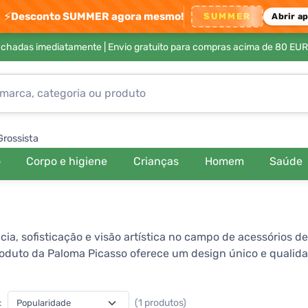
⚡
Desconto SUMMER agora mesmo!
SUMMER
Abrir a
achadas imediatamente |
Envio gratuito para compras acima de 80 EUR
Grossista
o
Corpo e higiene
Crianças
Homem
Saúde
a, sofisticação e visão artística no campo de acessórios de
 produto da Paloma Picasso oferece um design único e qualid
ua habilidade em combinar elementos clássicos com tendênci
aloma Picasso para uma experiência de moda marcante e ine
:
(1 produtos)