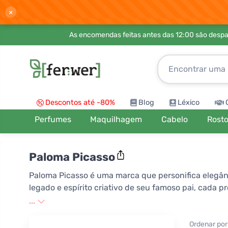
×
As encomendas feitas antes das 12:00 são desp
Descontos até -80%
Blog
Léxico
Perfumes
Maquilhagem
Cabelo
Rost
Paloma Picasso
Paloma Picasso é uma marca que personifica elegânci
legado e espírito criativo de seu famoso pai, cada
originalidade e estilo. A marca é conhecida por s
...
adicionam personalidade a qualquer look. Escolha P
refinado.
Ordenar por