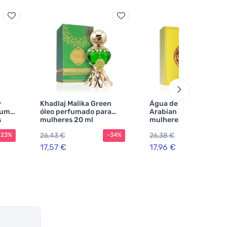
y
Khadlaj Malika Green
Água de perfume Swis
fum
óleo perfumado para
Arabian Layali para
s
mulheres 20 ml
mulheres 50 ml
26,43 €
26,38 €
-23%
-34%
-3
17,57 €
17,96 €