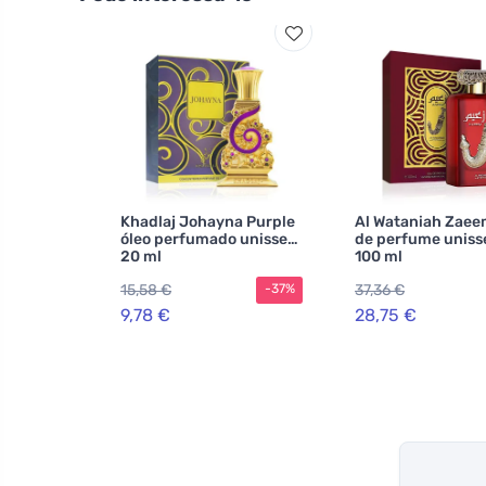
Khadlaj Johayna Purple
Al Wataniah Zaee
óleo perfumado unissex
de perfume uniss
20 ml
100 ml
15,58 €
37,36 €
-37%
9,78 €
28,75 €