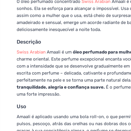
O óleo perfumado concentrado
Swiss Arabian
Amaali é 
sonhos. Ela se esforça para alcançar o impossível. Usa
assim como a mulher que o usa, está cheio de surpresa
amadeirado e sensual, emerge um acorde radiante de ba
deliciosamente inesquecível a noite toda.
Descrição
Swiss Arabian
Amaali é um
óleo perfumado para mulh
charme oriental. Este perfume excepcional encanta voc
com a intensidade que se desenvolve gradualmente em 
escrita com perfume – delicada, cativante e profundam
perfeitamente na pele e se torna uma parte natural dela
tranquilidade, alegria e confiança suave.
É o perfume 
uma forte impressão.
Uso
Amaali é aplicado usando uma bola roll-on, o que permi
pulsos, pescoço, atrás das orelhas ou nas dobras dos c
graças à sua consistência oleosa, o perfume se desenv