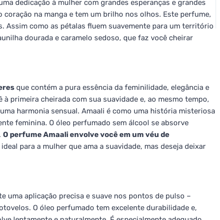
uma dedicação à mulher com grandes esperanças e grandes
 o coração na manga e tem um brilho nos olhos. Este perfume,
s. Assim como as pétalas fluem suavemente para um território
unilha dourada e caramelo sedoso, que faz você cheirar
eres
que contém a pura essência da feminilidade, elegância e
ê à primeira cheirada com sua suavidade e, ao mesmo tempo,
uma harmonia sensual. Amaali é como uma história misteriosa
ente feminina. O óleo perfumado sem álcool se absorve
.
O perfume Amaali envolve você em um véu de
ideal para a mulher que ama a suavidade, mas deseja deixar
te uma aplicação precisa e suave nos pontos de pulso –
otovelos. O óleo perfumado tem excelente durabilidade e,
olve lentamente e naturalmente. É especialmente adequado