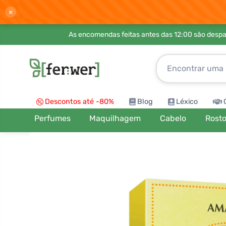
×
As encomendas feitas antes das 12:00 são desp
Descontos até -80%
Blog
Léxico
Perfumes
Maquilhagem
Cabelo
Rost