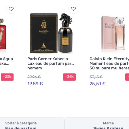
m água
Paris Corner Kaheela
Calvin Klein Eternit
exo
Lux eau de parfum para
Moment eau de par
homem
50 ml para mulhere
29,96 €
33,15 €
-23%
-34%
19,89 €
25,51 €
Voltar à categoria
Marca
Eau de parfum
Swiss Arabian