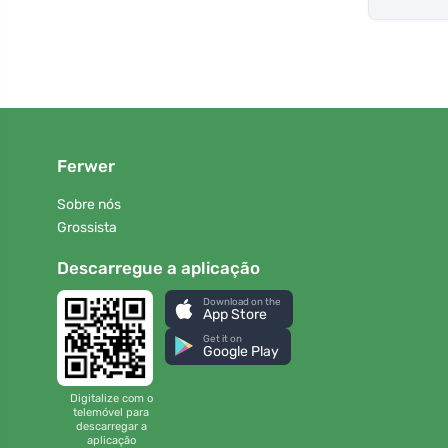
Ferwer
Sobre nós
Grossista
Descarregue a aplicação
Download on the
App Store
Get it on
Google Play
Digitalize com o
telemóvel para
descarregar a
aplicação