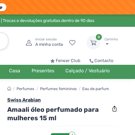
pp
| Trocas e devoluções gratuitas dentro de 90 dias
0
Iniciar sessão
Carrinho
A minha conta
Ferwer Club
Contacto
Casa
Presentes
Calçado / Vestuário
/
Perfumes
/
Perfumes femininos
/
Eau de parfum
Swiss Arabian
Amaali óleo perfumado para
mulheres 15 ml