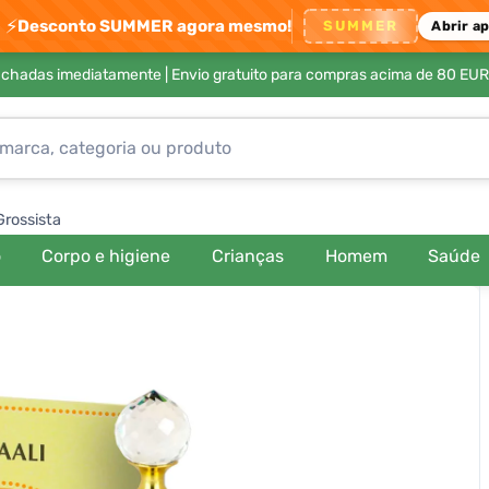
⚡
Desconto SUMMER agora mesmo!
SUMMER
Abrir a
achadas imediatamente |
Envio gratuito para compras acima de 80 EUR
Grossista
o
Corpo e higiene
Crianças
Homem
Saúde