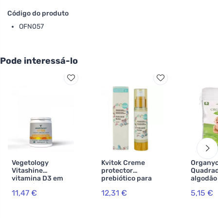
Código do produto
OFN057
Pode interessá-lo
Vegetology
Kvitok Creme
Organy
Vitashine
protector
Quadrad
vitamina D3 em
prebiótico para
algodão
comprimidos
crianças - corpo
limpeza 
11,47 €
12,31 €
5,15 €
1000 iu 60
inteiro com
(60 pcs)
comprimidos
proteína de aveia
algodão
(50 ml) - protege
contra