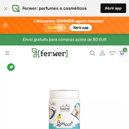
×
Ferwer: perfumes e cosméticos
Abrir app
⚡
Desconto SUMMER agora mesmo!
×
SUMMER
Abrir app
Envio gratuito para compras acima de 80 EUR
0