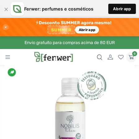
×
Ferwer: perfumes e cosméticos
Abrir app
⚡
Desconto SUMMER agora mesmo!
×
SUMMER
Abrir app
Envio gratuito para compras acima de 80 EUR
0