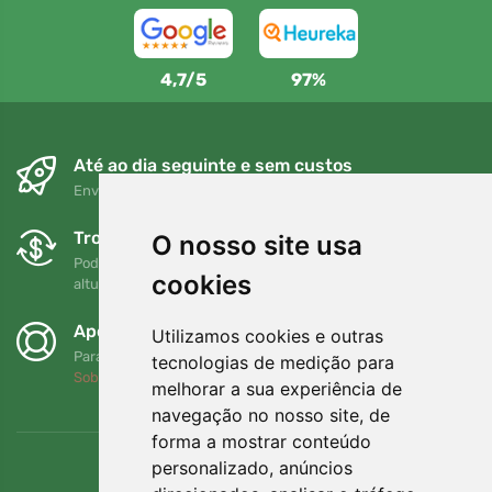
4,7/5
97%
Até ao dia seguinte e sem custos
Envio gratuito para encomendas superiores a 80 EUR
Trocas e devoluções gratuitas
O nosso site usa
Pode devolver ou trocar a sua encomenda em qualquer
cookies
altura no prazo de 90 dias
Apoiamos a Trees.org
Utilizamos cookies e outras
Para cada encomenda plantamos uma árvore! Leia mais
tecnologias de medição para
Sobre nós
.
melhorar a sua experiência de
navegação no nosso site, de
forma a mostrar conteúdo
personalizado, anúncios