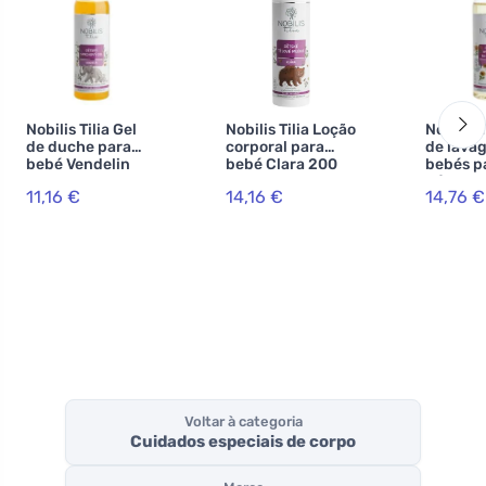
Nobilis Tilia Gel
Nobilis Tilia Loção
Nobilis T
de duche para
corporal para
de lava
bebé Vendelin
bebé Clara 200
bebés p
200 ml
ml
nádegas
11,16 €
14,16 €
14,76 €
200 ml
Voltar à categoria
Cuidados especiais de corpo