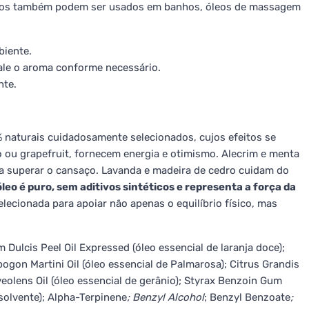
os também podem ser usados em banhos, óleos de massagem
biente.
nale o aroma conforme necessário.
nte.
 naturais cuidadosamente selecionados, cujos efeitos se
ou grapefruit, fornecem energia e otimismo. Alecrim e menta
 superar o cansaço. Lavanda e madeira de cedro cuidam do
leo é puro, sem aditivos sintéticos e representa a força da
lecionada para apoiar não apenas o equilíbrio físico, mas
 Dulcis Peel Oil Expressed (óleo essencial de laranja doce);
pogon Martini Oil (óleo essencial de Palmarosa); Citrus Grandis
veolens Oil (óleo essencial de gerânio); Styrax Benzoin Gum
(solvente); Alpha-Terpinene
; Benzyl Alcohol
; Benzyl Benzoate
;