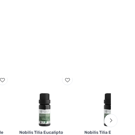
de
Nobilis Tilia Eucalipto
Nobilis Tilia Eucalyptus