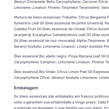
Benzyl Cinnamate
; Beta-Caryophyllene
; Carvone
; Citral
Limonene
; Linalool
; Pinene
; Terpineol
; Terpinolene
; Vani
Mistura de óleos essenciais Trabalho: Citrus Bergamia P
Sylvestris Leaf Oil (óleo essencial de pinho silvestre); Ro
Cubeba Fruit Oil (óleo essencial de Litsea); Citrus Auran
laranjeira); Eucalyptus Camaldulensis Leaf Oil (óleo ess
Oil (óleo essencial de noz-moscada); Alpha-Terpinene
; 
Geranyl Acetate
; Limonene
; Linalool
; Linalyl Acetate
; Pi
Óleo essencial Bio abeto negro: Picea Mariana Leaf Oil 
Caryophyllene
; Camphor
; Limonene
; Linalool
; Pinene
; T
Óleo essencial Bio limão: Citrus Limon Peel Oil Expresse
Caryophyllene
; Citral
; Geranyl Acetate
; Limonene
; Linal
Embalagem
Os óleos essenciais são embalados em frascos práticos
solar e garantem sua estabilidade a longo prazo. Cada 
a precisão na dosagem, o que facilita seu uso diário. 