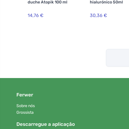
duche Atopik 100 ml
hialurónico 50ml
14,76 €
30,36 €
Ferwer
Sobre nós
Grossista
Descarregue a aplicação