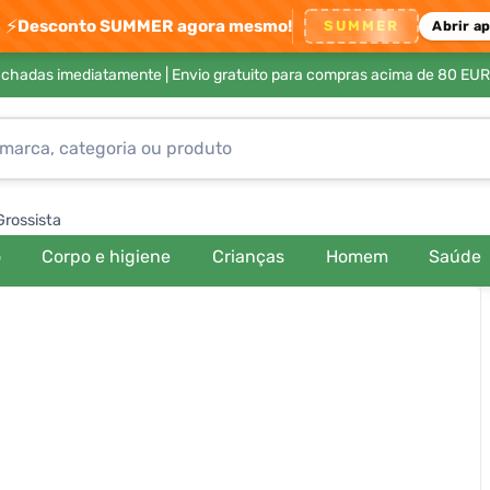
⚡
Desconto SUMMER agora mesmo!
SUMMER
Abrir a
achadas imediatamente |
Envio gratuito para compras acima de 80 EUR
Grossista
o
Corpo e higiene
Crianças
Homem
Saúde