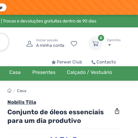
pp
| Trocas e devoluções gratuitas dentro de 90 dias
0
Iniciar sessão
Carrinho
A minha conta
Ferwer Club
Contacto
Casa
Presentes
Calçado / Vestuário
/
Casa
Nobilis Tilia
Conjunto de óleos essenciais
para um dia produtivo