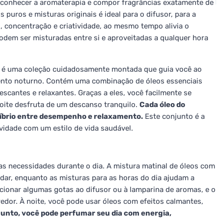
 conhecer a aromaterapia e compor fragrâncias exatamente de
 puros e misturas originais é ideal para o difusor, para a
o, concentração e criatividade, ao mesmo tempo alivia o
podem ser misturadas entre si e aproveitadas a qualquer hora
o é uma coleção cuidadosamente montada que guia você ao
mento noturno. Contém uma combinação de óleos essenciais
escantes e relaxantes. Graças a eles, você facilmente se
noite desfruta de um descanso tranquilo.
Cada óleo do
líbrio entre desempenho e relaxamento.
Este conjunto é a
vidade com um estilo de vida saudável.
uas necessidades durante o dia. A mistura matinal de óleos com
ordar, enquanto as misturas para as horas do dia ajudam a
cionar algumas gotas ao difusor ou à lamparina de aromas, e o
dor. À noite, você pode usar óleos com efeitos calmantes,
unto, você pode perfumar seu dia com energia,