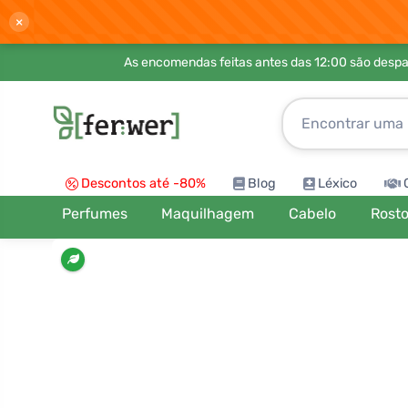
×
As encomendas feitas antes das 12:00 são desp
Descontos até -80%
Blog
Léxico
Perfumes
Maquilhagem
Cabelo
Rost