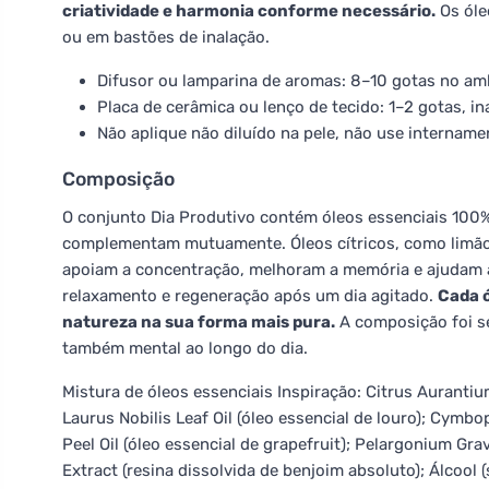
criatividade e harmonia conforme necessário.
Os óle
ou em bastões de inalação.
Difusor ou lamparina de aromas: 8–10 gotas no am
Placa de cerâmica ou lenço de tecido: 1–2 gotas, i
Não aplique não diluído na pele, não use intername
Composição
O conjunto Dia Produtivo contém óleos essenciais 100%
complementam mutuamente. Óleos cítricos, como limão 
apoiam a concentração, melhoram a memória e ajudam a
relaxamento e regeneração após um dia agitado.
Cada ó
natureza na sua forma mais pura.
A composição foi se
também mental ao longo do dia.
Mistura de óleos essenciais Inspiração: Citrus Aurantium
Laurus Nobilis Leaf Oil (óleo essencial de louro); Cymbo
Peel Oil (óleo essencial de grapefruit); Pelargonium Gra
Extract (resina dissolvida de benjoim absoluto); Álcool 