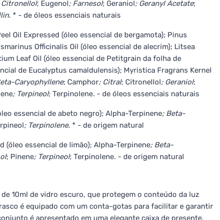
; Citronellol
; Eugenol
; Farnesol
; Geraniol
; Geranyl Acetate
;
llin
. * - de óleos essenciais naturais
eel Oil Expressed (óleo essencial de bergamota); Pinus
smarinus Officinalis Oil (óleo essencial de alecrim); Litsea
tium Leaf Oil (óleo essencial de Petitgrain da folha de
encial de Eucalyptus camaldulensis); Myristica Fragrans Kernel
Beta-Caryophyllene
; Camphor
; Citral
; Citronellol
; Geraniol
;
nene
; Terpineol
; Terpinolene
.
- de óleos essenciais naturais
(óleo essencial de abeto negro); Alpha-Terpinene
; Beta-
erpineol
; Terpinolene
. * - de origem natural
d (óleo essencial de limão); Alpha-Terpinene
; Beta-
ool
; Pinene
; Terpineol
; Terpinolene
.
- de origem natural
 de 10ml de vidro escuro, que protegem o conteúdo da luz
frasco é equipado com um conta-gotas para facilitar e garantir
O conjunto é apresentado em uma elegante caixa de presente,