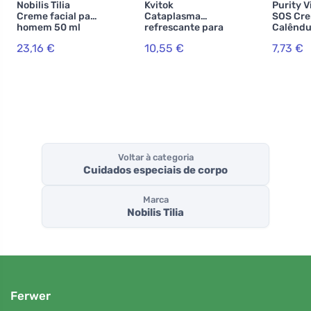
Nobilis Tilia
Kvitok
Purity V
Creme facial para
Cataplasma
SOS Cre
homem 50 ml
refrescante para
Calêndu
os olhos - 50 ml
23,16 €
10,55 €
7,73 €
Voltar à categoria
Cuidados especiais de corpo
Marca
Nobilis Tilia
Ferwer