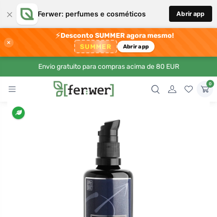
×
Ferwer: perfumes e cosméticos
Abrir app
⚡
Desconto SUMMER agora mesmo!
×
SUMMER
Abrir app
Envio gratuito para compras acima de 80 EUR
0