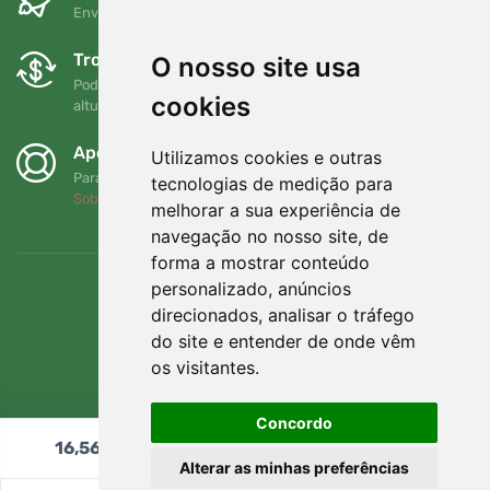
Envio gratuito para encomendas superiores a 80 EUR
Trocas e devoluções gratuitas
O nosso site usa
Pode devolver ou trocar a sua encomenda em qualquer
cookies
altura no prazo de 90 dias
Apoiamos a Trees.org
Utilizamos cookies e outras
Para cada encomenda plantamos uma árvore! Leia mais
tecnologias de medição para
Sobre nós
.
melhorar a sua experiência de
navegação no nosso site, de
forma a mostrar conteúdo
personalizado, anúncios
direcionados, analisar o tráfego
do site e entender de onde vêm
os visitantes.
Concordo
16,56
€
Adicionar ao carrinho
Alterar as minhas preferências