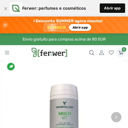
×
Ferwer: perfumes e cosméticos
Abrir app
⚡
Desconto SUMMER agora mesmo!
×
SUMMER
Abrir app
Envio gratuito para compras acima de 80 EUR
0
›