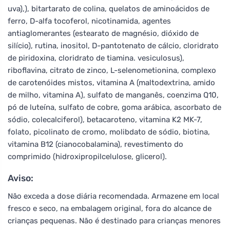
uva),), bitartarato de colina, quelatos de aminoácidos de
ferro, D-alfa tocoferol, nicotinamida, agentes
antiaglomerantes (estearato de magnésio, dióxido de
silício), rutina, inositol, D-pantotenato de cálcio, cloridrato
de piridoxina, cloridrato de tiamina. vesiculosus),
riboflavina, citrato de zinco, L-selenometionina, complexo
de carotenóides mistos, vitamina A (maltodextrina, amido
de milho, vitamina A), sulfato de manganês, coenzima Q10,
pó de luteína, sulfato de cobre, goma arábica, ascorbato de
sódio, colecalciferol), betacaroteno, vitamina K2 MK-7,
folato, picolinato de cromo, molibdato de sódio, biotina,
vitamina B12 (cianocobalamina), revestimento do
comprimido (hidroxipropilcelulose, glicerol).
Aviso:
Não exceda a dose diária recomendada. Armazene em local
fresco e seco, na embalagem original, fora do alcance de
crianças pequenas. Não é destinado para crianças menores