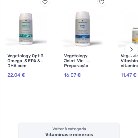
Vegetology Opti3
Vegetology
Vegetol
Omega-3 EPA &
Joint-Vie -
Vitashi
DHA com
Preparação
vitamin
cápsulas de
avançada para
compri
22,04 €
16,07 €
11,47 €
vitamina D 60
ossos e
1000 iu 
articulações 60
compri
comprimidos
Voltar à categoria
Vitaminas e minerais