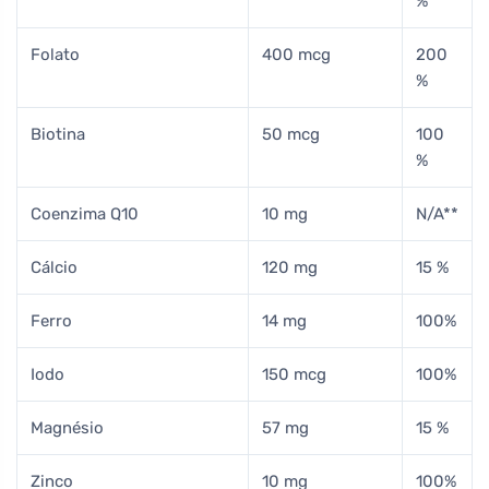
%
Folato
400 mcg
200
%
Biotina
50 mcg
100
%
Coenzima Q10
10 mg
N/A**
Cálcio
120 mg
15 %
Ferro
14 mg
100%
Iodo
150 mcg
100%
Magnésio
57 mg
15 %
Zinco
10 mg
100%