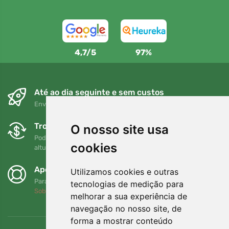
4,7/5
97%
Até ao dia seguinte e sem custos
Envio gratuito para encomendas superiores a 80 EUR
Trocas e devoluções gratuitas
O nosso site usa
Pode devolver ou trocar a sua encomenda em qualquer
cookies
altura no prazo de 90 dias
Apoiamos a Trees.org
Utilizamos cookies e outras
Para cada encomenda plantamos uma árvore! Leia mais
tecnologias de medição para
Sobre nós
.
melhorar a sua experiência de
navegação no nosso site, de
forma a mostrar conteúdo