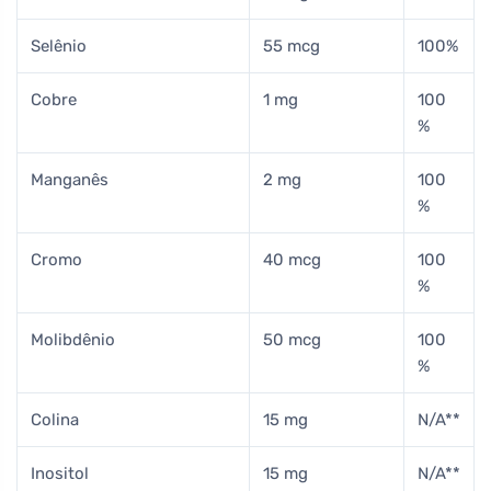
Selênio
55 mcg
100%
Cobre
1 mg
100
%
Manganês
2 mg
100
%
Cromo
40 mcg
100
%
Molibdênio
50 mcg
100
%
Colina
15 mg
N/A**
Inositol
15 mg
N/A**