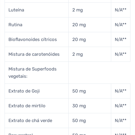
Luteína
2 mg
N/A**
Rutina
20 mg
N/A**
Bioflavonoides cítricos
20 mg
N/A**
Mistura de carotenóides
2 mg
N/A**
Mistura de Superfoods
vegetais:
Extrato de Goji
50 mg
N/A**
Extrato de mirtilo
30 mg
N/A**
Extrato de chá verde
50 mg
N/A**