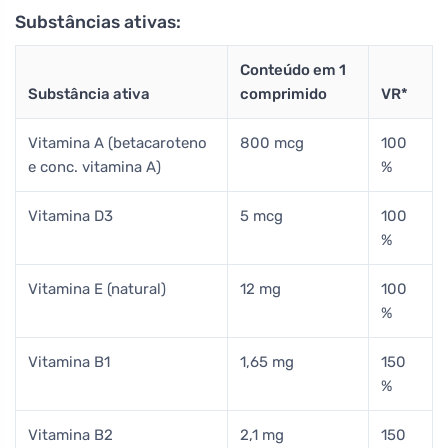
Substâncias ativas:
Conteúdo em 1
Substância ativa
comprimido
VR*
Vitamina A (betacaroteno
800 mcg
100
e conc. vitamina A)
%
Vitamina D3
5 mcg
100
%
Vitamina E (natural)
12 mg
100
%
Vitamina B1
1,65 mg
150
%
Vitamina B2
2,1 mg
150