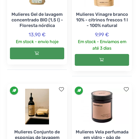
Mulieres Gel de lavagem
Mulieres Vinagre branco
concentrado BIO (1,5 l) -
10% - citrinos frescos 1 l
Floresta nórdica
- 100% natural
13,90 €
9,99 €
Em stock - envio hoje
Em stock - Enviamos em
até 3 dias
Mulieres Conjunto de
Mulieres Vela perfumada
esponjas de lavagem
em vidro - pão de