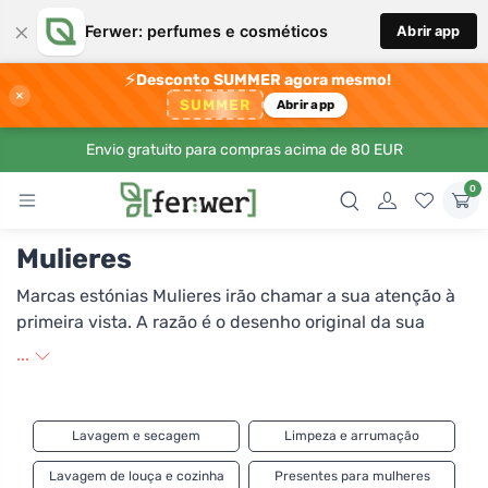
×
Ferwer: perfumes e cosméticos
Abrir app
⚡
Desconto SUMMER agora mesmo!
×
SUMMER
Abrir app
Envio gratuito para compras acima de 80 EUR
0
Mulieres
Marcas estónias Mulieres irão chamar a sua atenção à
primeira vista. A razão é o desenho original da sua
embalagem. Produtos líquidos tais como gel para roupa
...
ou produtos de limpeza domésticos para todos os fins
são aparentemente embalados numa lata feita de
cartão reciclado. Isto não funcionaria por si só, claro,
Lavagem e secagem
Limpeza e arrumação
mas o objectivo é reduzir a quantidade de embalagens
de plástico, pelo que o recipiente de cartão rígido
Lavagem de louça e cozinha
Presentes para mulheres