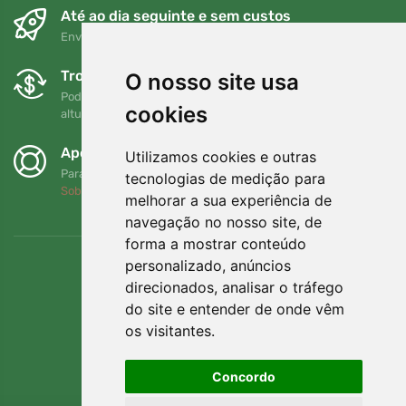
Até ao dia seguinte e sem custos
Envio gratuito para encomendas superiores a 80 EUR
Trocas e devoluções gratuitas
O nosso site usa
Pode devolver ou trocar a sua encomenda em qualquer
cookies
altura no prazo de 90 dias
Apoiamos a Trees.org
Utilizamos cookies e outras
Para cada encomenda plantamos uma árvore! Leia mais
tecnologias de medição para
Sobre nós
.
melhorar a sua experiência de
navegação no nosso site, de
forma a mostrar conteúdo
personalizado, anúncios
direcionados, analisar o tráfego
do site e entender de onde vêm
os visitantes.
Concordo