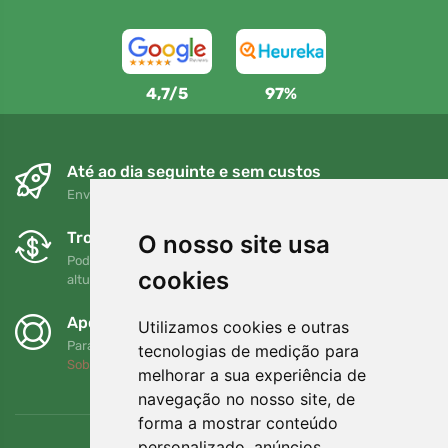
4,7/5
97%
Até ao dia seguinte e sem custos
Envio gratuito para encomendas superiores a 80 EUR
Trocas e devoluções gratuitas
O nosso site usa
Pode devolver ou trocar a sua encomenda em qualquer
cookies
altura no prazo de 90 dias
Apoiamos a Trees.org
Utilizamos cookies e outras
Para cada encomenda plantamos uma árvore! Leia mais
tecnologias de medição para
Sobre nós
.
melhorar a sua experiência de
navegação no nosso site, de
forma a mostrar conteúdo
personalizado, anúncios