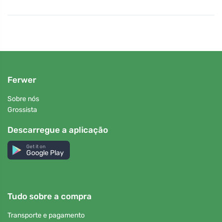
agradar até os gourmets mais exigentes. Mitoku é a
escolha para aqueles que procuram não apenas sabor,
mas também a história por trás de cada produto. Com
cada produto adquirido da Mitoku, você apoia não
apenas a qualidade, mas também a preservação da rica
tradição cultural do Japão.
Ferwer
Sobre nós
Grossista
Descarregue a aplicação
Get it on
Google Play
Tudo sobre a compra
Transporte e pagamento