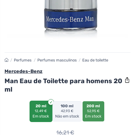
/
Perfumes
/
Perfumes masculinos
/
Eau de toilette
Mercedes-Benz
Man Eau de Toilette para homens 20
ml
20 ml
100 ml
200 ml
12,49 €
42,93 €
52,95 €
Em stock
Não em stock
Em stock
16,21
€