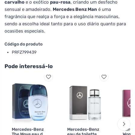
carvalho
e o exótico
pau-rosa
, criando um desfecho
sensual e amadeirado.
Mercedes Benz Man
é uma
fragrância que realça a força e a elegância masculinas,
sendo a escolha ideal tanto para o uso diário quanto para
ocasiões especiais.
Código do produto
PRFZ799439
Pode interessá-lo
Mercedes-Benz
Mercedes-Benz
Merce
The Move eau de
eau de toilette
Woman