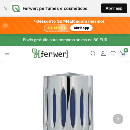
×
Ferwer: perfumes e cosméticos
Abrir app
⚡
Desconto SUMMER agora mesmo!
×
SUMMER
Abrir app
Envio gratuito para compras acima de 80 EUR
0
›