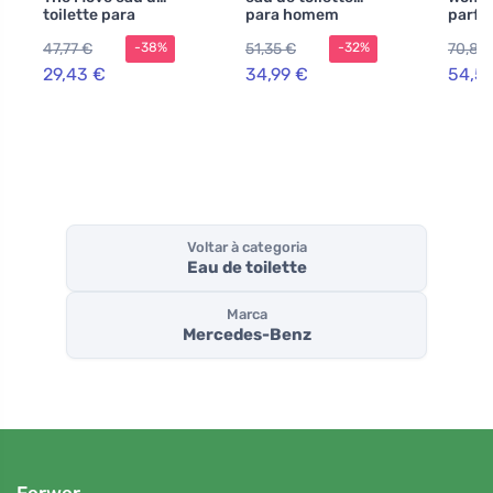
toilette para
para homem
parfu
homens 100 ml
mulhe
47,77 €
51,35 €
70,86
-38%
-32%
29,43 €
34,99 €
54,5
Voltar à categoria
Eau de toilette
Marca
Mercedes-Benz