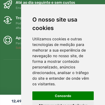
Até ao dia seguinte e sem custos
Envio gratuito para encomendas superiores a 80 EUR
Trocas e devoluções gratuitas
O nosso site usa
Pode devolver ou trocar a sua encomenda em qualquer
cookies
altura no prazo de 90 dias
Apoiamos a Trees.org
Utilizamos cookies e outras
Para cada encomenda plantamos uma árvore! Leia mais
tecnologias de medição para
Sobre nós
.
melhorar a sua experiência de
navegação no nosso site, de
forma a mostrar conteúdo
personalizado, anúncios
direcionados, analisar o tráfego
do site e entender de onde vêm
os visitantes.
Concordo
12,49
€
Adicionar ao carrinho