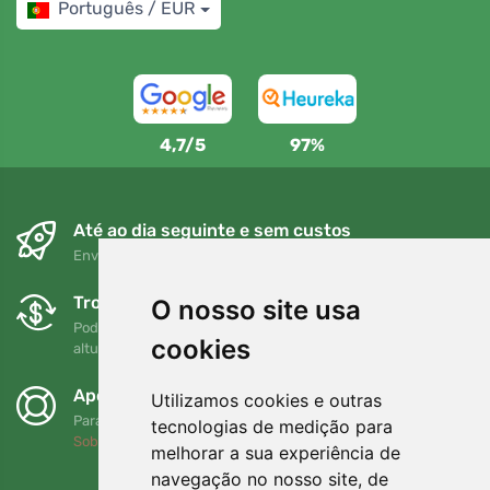
Português / EUR
4,7/5
97%
Até ao dia seguinte e sem custos
Envio gratuito para encomendas superiores a 80 EUR
Trocas e devoluções gratuitas
O nosso site usa
Pode devolver ou trocar a sua encomenda em qualquer
cookies
altura no prazo de 90 dias
Apoiamos a Trees.org
Utilizamos cookies e outras
Para cada encomenda plantamos uma árvore! Leia mais
tecnologias de medição para
Sobre nós
.
melhorar a sua experiência de
navegação no nosso site, de