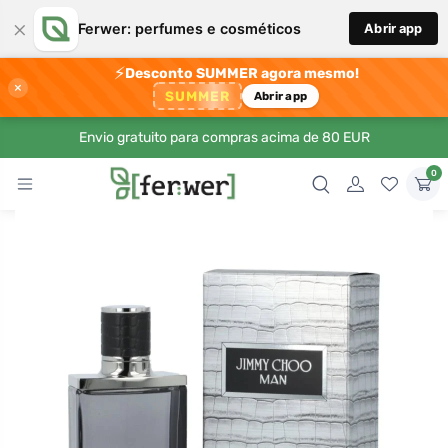
×
Ferwer: perfumes e cosméticos
Abrir app
⚡
Desconto SUMMER agora mesmo!
×
SUMMER
Abrir app
Envio gratuito para compras acima de 80 EUR
0