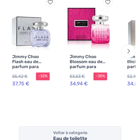
Jimmy Choo
Jimmy Choo
Jimm
Flash eau de
Blossom eau de
Illicit
parfum para
parfum para
parfu
mulheres 100 ml
mulheres 100 ml
mulhe
55,42 €
53,53 €
52,47
-32%
-35%
37,75 €
34,94 €
34,8
Voltar à categoria
Eau de toilette