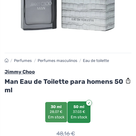
/
Perfumes
/
Perfumes masculinos
/
Eau de toilette
Jimmy Choo
Man Eau de Toilette para homens 50
ml
30 ml
50 ml
28,07 €
37,03 €
Em stock
Em stock
48,16
€