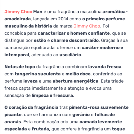
Jimmy Choo
Man
é uma fragrância masculina
aromática-
amadeirada
, lançada em 2014 como
o primeiro perfume
masculino da história
da marca
Jimmy Choo
. Foi
concebida para
caracterizar o homem confiante
, que se
distingue por
estilo
e
charme descontraído
. Graças à sua
composição equilibrada, oferece um
caráter moderno e
intemporal
, adequado ao
uso diário
.
Notas de topo
da fragrância combinam
lavanda fresca
com
tangerina suculenta
e
melão doce
, conferindo ao
perfume
leveza
e uma
abertura energética
. Esta tríade
fresca capta imediatamente a atenção e evoca uma
sensação de
limpeza e frescura
.
O coração da fragrância
traz
pimenta-rosa suavemente
picante
, que se harmoniza com
gerânio
e
folhas de
ananás
. Esta combinação cria uma
camada levemente
especiada
e
frutada
, que confere à fragrância um
toque