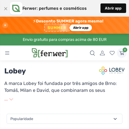
×
Ferwer: perfumes e cosméticos
Abrir app
⚡
Desconto SUMMER agora mesmo!
×
SUMMER
Abrir app
Envio gratuito para compras acima de 80 EUR
0
Lobey
A marca Lobey foi fundada por três amigos de Brno:
Tomáš, Milan e David, que combinaram os seus
conhecimentos nos domínios do desenvolvimento de
...
cosméticos, da qualidade e do marketing. O principal
impulso para a criação da marca foi a necessidade de
encontrar cosméticos seguros e eficazes. A Lobey é
especializada na produção de produtos cosméticos