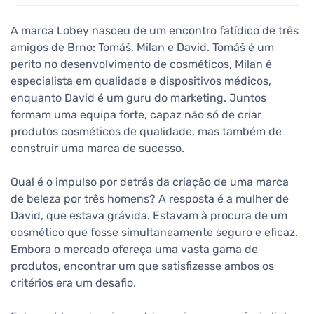
naturais, sem aditivos químicos e amigos do ambiente.
Os produtos são testados e aprovados tanto por
A marca Lobey nasceu de um encontro fatídico de três
homens como por mulheres, e foram concebidos para
amigos de Brno: Tomáš, Milan e David. Tomáš é um
serem eficazes e seguros.
perito no desenvolvimento de cosméticos, Milan é
especialista em qualidade e dispositivos médicos,
enquanto David é um guru do marketing. Juntos
formam uma equipa forte, capaz não só de criar
produtos cosméticos de qualidade, mas também de
construir uma marca de sucesso.
Qual é o impulso por detrás da criação de uma marca
de beleza por três homens? A resposta é a mulher de
David, que estava grávida. Estavam à procura de um
cosmético que fosse simultaneamente seguro e eficaz.
Embora o mercado ofereça uma vasta gama de
produtos, encontrar um que satisfizesse ambos os
critérios era um desafio.