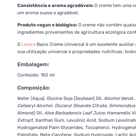
Consistência e aroma agradáveis:
O creme tem uma co
um aroma suave e agradável.
Produto vegan e biológico:
O creme não contém quaisq
ingredientes provenientes de agricultura ecológica con
O
Lavera
Basis Creme Universal é um excelente auxiliar p
sua utilização universal e propriedades nutritivas, todo
Embalagem:
Conteúdo: 150 ml
Composição:
Water (Aqua), Glycine Soja (Soybean) Oil
, Alcohol
denat.,
Cetearyl Alcohol, Glyceryl Stearate Citrate, Simmondsia
Almond) Oil
, Aloe Barbadensis Leaf Juice
, Hamamelis Vi
Extract
, Xanthan Gum, Levulinic Acid, Sodium Levulinat
Hydrogenated Palm Glycerides, Tocopherol, Hydrogenate
Palmitate, Beta-Carotene, Sodium Hydroxide, Lactic Ac