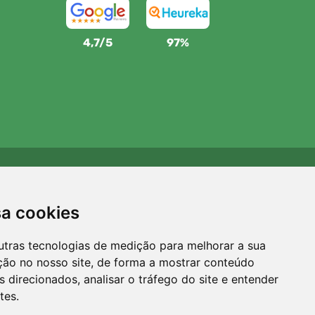
4,7/5
97%
Apoiamos a Trees.org
Para cada encomenda plantamos uma árvore! Leia mais
sa cookies
Sobre nós
.
utras tecnologias de medição para melhorar a sua
ção no nosso site, de forma a mostrar conteúdo
 direcionados, analisar o tráfego do site e entender
tes.