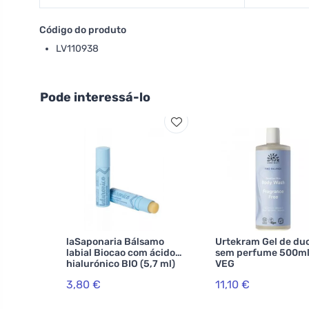
Código do produto
LV110938
Pode interessá-lo
laSaponaria Bálsamo
Urtekram Gel de du
labial Biocao com ácido
sem perfume 500ml
hialurónico BIO (5,7 ml)
VEG
3,80 €
11,10 €