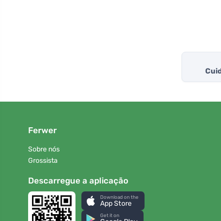
Cuid
Ferwer
Sobre nós
Grossista
Descarregue a aplicação
Download on the
App Store
Get it on