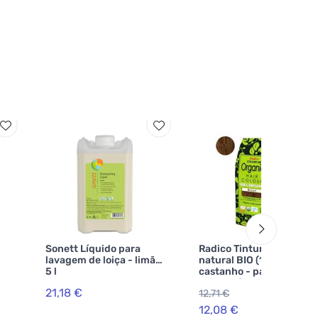
Sonett Líquido para
Radico Tintura de cabelo
lavagem de loiça - limão
natural BIO (100 g) -
5 l
castanho - para a saúde,
brilho e força
21,18 €
12,71 €
-5%
12,08 €