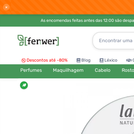
×
As encomendas feitas antes das 12:00 são desp
Descontos até -80%
Blog
Léxico
Perfumes
Maquilhagem
Cabelo
Rost