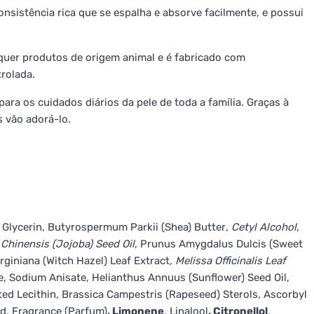
nsistência rica que se espalha e absorve facilmente, e possui
uer produtos de origem animal e é fabricado com
trolada.
ara os cuidados diários da pele de toda a família. Graças à
s vão adorá-lo.
 Glycerin, Butyrospermum Parkii (Shea) Butter
, Cetyl Alcohol,
 Chinensis (Jojoba) Seed Oil
, Prunus Amygdalus Dulcis (Sweet
rginiana (Witch Hazel) Leaf Extract
, Melissa Officinalis Leaf
e, Sodium Anisate, Helianthus Annuus (Sunflower) Seed Oil,
d Lecithin, Brassica Campestris (Rapeseed) Sterols, Ascorbyl
id, Fragrance (Parfum)
, Limonene
, Linalool
, Citronellol
,