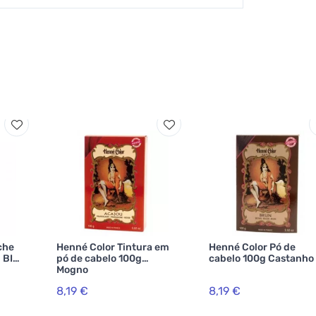
che
Henné Color Tintura em
Henné Color Pó de
 BIO,
pó de cabelo 100g
cabelo 100g Castanho
Mogno
8,19 €
8,19 €