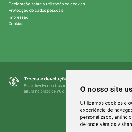
Declaração sobre a utilização de cookies
Protecção de dados pessoais
Impressão
Cookies
Trocas e devoluções gratuitas
Pode devolver ou trocar a sua encomenda em qualquer
O nosso site u
altura no prazo de 90 dias
Utilizamos cookies e o
experiência de navega
personalizado, anúncios
de onde vêm os visitan