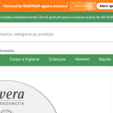
⚡
Desconto SUMMER agora mesmo!
SUMMER
Abrir a
achadas imediatamente |
Envio gratuito para compras acima de 80 EUR
Grossista
o
Corpo e higiene
Crianças
Homem
Saúde