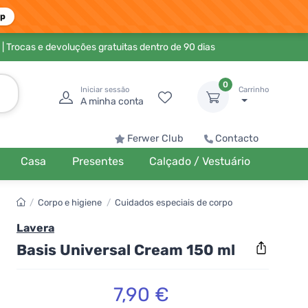
pp
| Trocas e devoluções gratuitas dentro de 90 dias
0
Iniciar sessão
Carrinho
A minha conta
Ferwer Club
Contacto
Casa
Presentes
Calçado / Vestuário
/
Corpo e higiene
/
Cuidados especiais de corpo
Lavera
Basis Universal Cream 150 ml
7,90 €