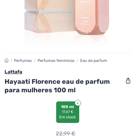
/
Perfumes
/
Perfumes femininos
/
Eau de parfum
Lattafa
Hayaati Florence eau de parfum
para mulheres 100 ml
100 ml
17,67 €
Em stock
22,99
€