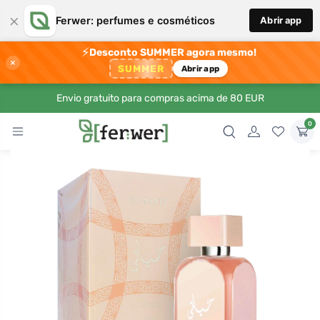
×
Ferwer: perfumes e cosméticos
Abrir app
⚡
Desconto SUMMER agora mesmo!
×
SUMMER
Abrir app
Envio gratuito para compras acima de 80 EUR
0