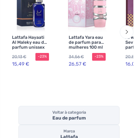
Lattafa Hayaati
Lattafa Yara eau
Al Wa
Al Maleky eau de
de parfum para
Sevill
parfum unissex
mulheres 100 ml
parfu
100 ml
mulhe
20,13 €
34,56 €
20,81
-23%
-23%
15,49 €
26,57 €
16,02
Voltar à categoria
Eau de parfum
Marca
Lattafa