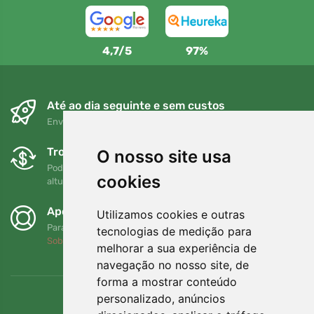
4,7/5
97%
Até ao dia seguinte e sem custos
Envio gratuito para encomendas superiores a 80 EUR
Trocas e devoluções gratuitas
O nosso site usa
Pode devolver ou trocar a sua encomenda em qualquer
cookies
altura no prazo de 90 dias
Apoiamos a Trees.org
Utilizamos cookies e outras
Para cada encomenda plantamos uma árvore! Leia mais
tecnologias de medição para
Sobre nós
.
melhorar a sua experiência de
navegação no nosso site, de
forma a mostrar conteúdo
personalizado, anúncios