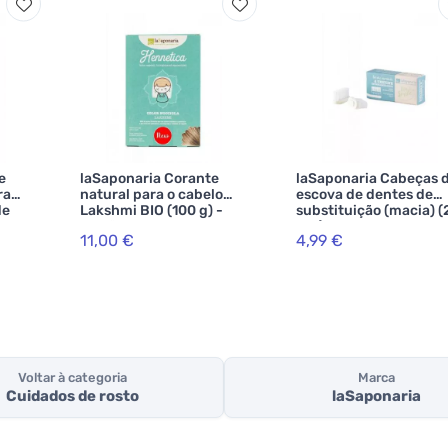
e
laSaponaria Corante
laSaponaria Cabeças 
ra
natural para o cabelo
escova de dentes de
de
Lakshmi BIO (100 g) -
substituição (macia) (
ivado
avelã
pcs)
11,00 €
4,99 €
Voltar à categoria
Marca
Cuidados de rosto
laSaponaria