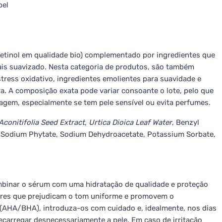
pel
toretinol em qualidade bio) complementado por ingredientes que
ais suavizado. Nesta categoria de produtos, são também
tress oxidativo, ingredientes emolientes para suavidade e
a. A composição exata pode variar consoante o lote, pelo que
agem, especialmente se tem pele sensível ou evita perfumes.
Aconitifolia Seed Extract, Urtica Dioica Leaf Water
, Benzyl
 Sodium Phytate, Sodium Dehydroacetate, Potassium Sorbate,
mbinar o sérum com uma hidratação de qualidade e proteção
atores que prejudicam o tom uniforme e promovem o
 (AHA/BHA), introduza-os com cuidado e, idealmente, nos dias
recarregar desnecessariamente a pele. Em caso de irritação