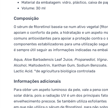
Material da embalagem: vidro, plástico, caixa de pa
Volume: 30 ml
Composição
O sérum de fitoretinol baseia-se num ativo vegetal (fi
apoiam o conforto da pele, a hidratação e um aspeto m
comuns antioxidantes para apoiar a proteção contra o s
componentes estabilizadores para uma utilização segur
é sempre útil seguir as informações indicadas na embal
Aqua, Aloe Barbadensis Leaf Juice
, Propanediol, Vigna 
Alcohol, Maltodextrin, Xanthan Gum, Sodium Benzoate,
Lactic Acid. *de agricultura biológica controlada
Informações adicionais
Para obter um aspeto luminoso da pele, vale a pena co
solar diária, pois a radiação UV é um dos principais f
envelhecimento precoce. Se também utiliza esfoliantes
em que não utiliza o sérum de fitoretinol, para não sob