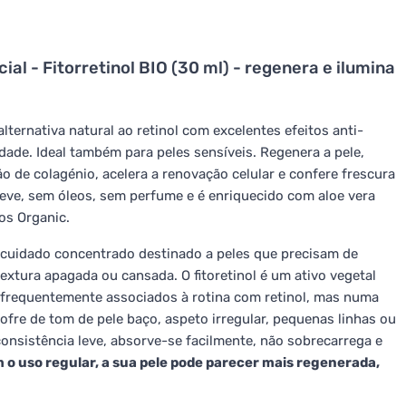
al - Fitorretinol BIO (30 ml) - regenera e ilumina
lternativa natural ao retinol com excelentes efeitos anti-
dade. Ideal também para peles sensíveis. Regenera a pele,
o de colagénio, acelera a renovação celular e confere frescura
leve, sem óleos, sem perfume e é enriquecido com aloe vera
os Organic.
m cuidado concentrado destinado a peles que precisam de
extura apagada ou cansada. O fitoretinol é um ativo vegetal
o frequentemente associados à rotina com retinol, mas numa
ofre de tom de pele baço, aspeto irregular, pequenas linhas ou
consistência leve, absorve-se facilmente, não sobrecarrega e
 o uso regular, a sua pele pode parecer mais regenerada,