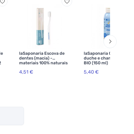
de
laSaponaria Escova de
laSaponaria Gel de
dentes (macia) -
duche e champô pós-sol
2
materiais 100% naturais
BIO (150 ml)
4,51 €
5,40 €