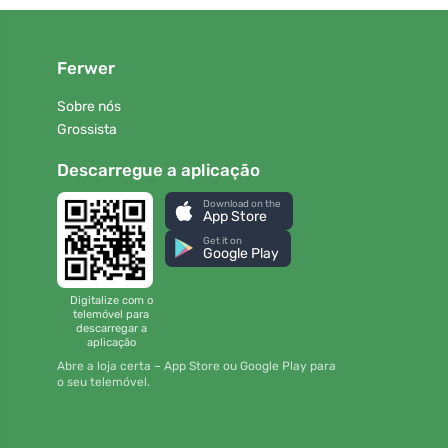
Ferwer
Sobre nós
Grossista
Descarregue a aplicação
Download on the
App Store
Get it on
Google Play
Digitalize com o
telemóvel para
descarregar a
aplicação
Abre a loja certa – App Store ou Google Play para
o seu telemóvel.