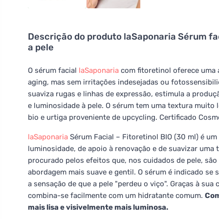
Descrição do produto
laSaponaria Sérum faci
a pele
O sérum facial
laSaponaria
com fitoretinol oferece uma a
aging, mas sem irritações indesejadas ou fotossensibili
suaviza rugas e linhas de expressão, estimula a produçã
e luminosidade à pele. O sérum tem uma textura muito 
bio e urtiga proveniente de upcycling. Certificado Cosm
laSaponaria
Sérum Facial – Fitoretinol BIO (30 ml) é u
luminosidade, de apoio à renovação e de suavizar uma t
procurado pelos efeitos que, nos cuidados de pele, sã
abordagem mais suave e gentil. O sérum é indicado se s
a sensação de que a pele "perdeu o viço". Graças à sua 
combina-se facilmente com um hidratante comum.
Com
mais lisa e visivelmente mais luminosa.