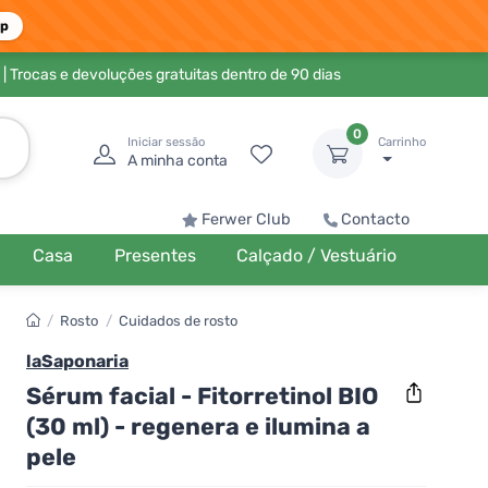
pp
| Trocas e devoluções gratuitas dentro de 90 dias
0
Iniciar sessão
Carrinho
A minha conta
Ferwer Club
Contacto
Casa
Presentes
Calçado / Vestuário
/
Rosto
/
Cuidados de rosto
laSaponaria
Sérum facial - Fitorretinol BIO
(30 ml) - regenera e ilumina a
pele