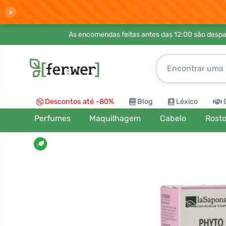
×
As encomendas feitas antes das 12:00 são desp
Descontos até -80%
Blog
Léxico
Perfumes
Maquilhagem
Cabelo
Rost