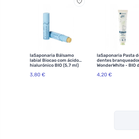
laSaponaria Bálsamo
laSaponaria Pasta d
labial Biocao com ácido
dentes branqueado
hialurónico BIO (5,7 ml)
WonderWhite - BIO 
menta e carvão act
3,80 €
4,20 €
(75 ml)