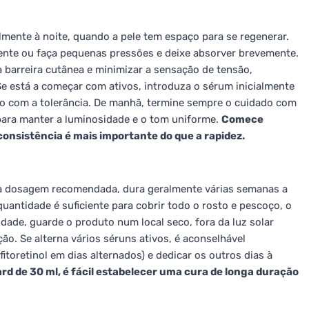
mente à noite, quando a pele tem espaço para se regenerar.
ente ou faça pequenas pressões e deixe absorver brevemente.
a barreira cutânea e minimizar a sensação de tensão,
 Se está a começar com ativos, introduza o sérum inicialmente
o com a tolerância. De manhã, termine sempre o cuidado com
para manter a luminosidade e o tom uniforme.
Comece
consistência é mais importante do que a rapidez.
om a dosagem recomendada, dura geralmente várias semanas a
antidade é suficiente para cobrir todo o rosto e pescoço, o
dade, guarde o produto num local seco, fora da luz solar
ção. Se alterna vários séruns ativos, é aconselhável
itoretinol em dias alternados) e dedicar os outros dias à
d de 30 ml, é fácil estabelecer uma cura de longa duração