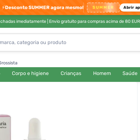
⚡
Desconto SUMMER agora mesmo!
SUMMER
Abrir a
achadas imediatamente |
Envio gratuito para compras acima de 80 EUR
Grossista
o
Corpo e higiene
Crianças
Homem
Saúde