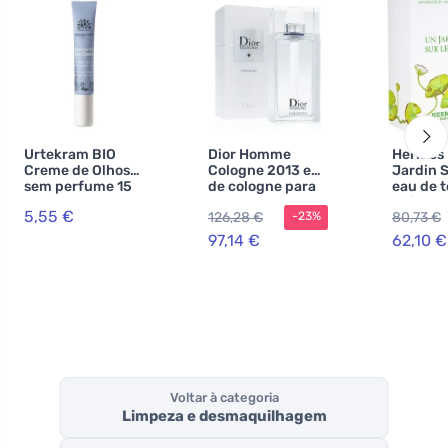
Urtekram BIO
Dior Homme
Hermes
Creme de Olhos
Cologne 2013 eau
Jardin S
sem perfume 15
de cologne para
eau de t
ml
homens 75 ml
unissex
5,55 €
126,28 €
80,73 €
-23%
97,14 €
62,10 €
Voltar à categoria
Limpeza e desmaquilhagem