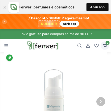
×
Ferwer: perfumes e cosméticos
Abrir app
⚡
Desconto SUMMER agora mesmo!
×
SUMMER
Abrir app
Envio gratuito para compras acima de 80 EUR
0
›