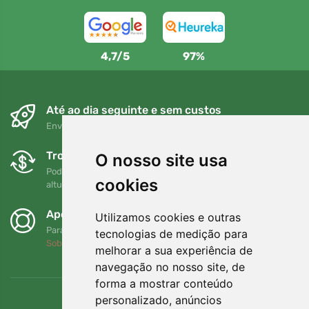
4,7/5
97%
Até ao dia seguinte e sem custos
Envio gratuito para encomendas superiores a 80 EUR
Trocas e devoluções gratuitas
O nosso site usa
Pode devolver ou trocar a sua encomenda em qualquer
cookies
altura no prazo de 90 dias
Apoiamos a Trees.org
Utilizamos cookies e outras
Para cada encomenda plantamos uma árvore! Leia mais
tecnologias de medição para
Sobre nós
.
melhorar a sua experiência de
navegação no nosso site, de
forma a mostrar conteúdo
personalizado, anúncios