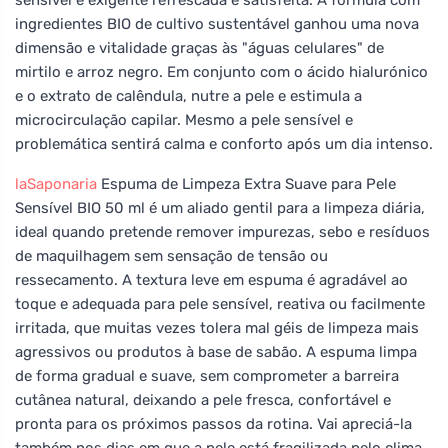
ingredientes BIO de cultivo sustentável ganhou uma nova
dimensão e vitalidade graças às "águas celulares" de
mirtilo e arroz negro. Em conjunto com o ácido hialurónico
e o extrato de calêndula, nutre a pele e estimula a
microcirculação capilar. Mesmo a pele sensível e
problemática sentirá calma e conforto após um dia intenso.
laSaponaria
Espuma de Limpeza Extra Suave para Pele
Sensível BIO 50 ml é um aliado gentil para a limpeza diária,
ideal quando pretende remover impurezas, sebo e resíduos
de maquilhagem sem sensação de tensão ou
ressecamento. A textura leve em espuma é agradável ao
toque e adequada para pele sensível, reativa ou facilmente
irritada, que muitas vezes tolera mal géis de limpeza mais
agressivos ou produtos à base de sabão. A espuma limpa
de forma gradual e suave, sem comprometer a barreira
cutânea natural, deixando a pele fresca, confortável e
pronta para os próximos passos da rotina. Vai apreciá-la
também nos dias em que a pele está fragilizada pelo clima,