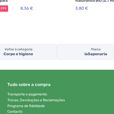
 para
hialurónico BIO (5,7 ml
8,36 €
3,80 €
-23%
Voltar à categoria
Marca
Corpo e higiene
laSaponaria
Tudo sobre a compra
Transporte e pagamento
Trocas, Devoluções e Reclamações
Programa de fidelidade
Contacto