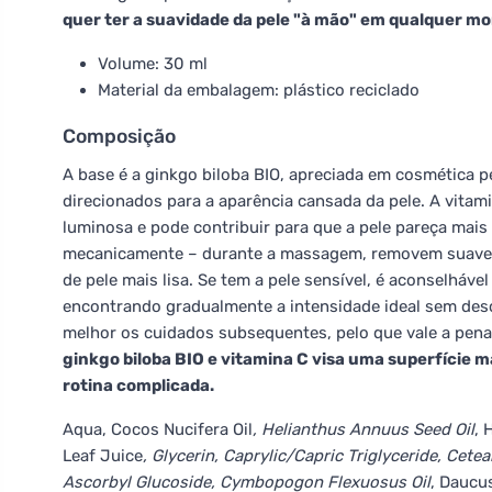
quer ter a suavidade da pele "à mão" em qualquer m
Volume: 30 ml
Material da embalagem: plástico reciclado
Composição
A base é a ginkgo biloba BIO, apreciada em cosmética p
direcionados para a aparência cansada da pele. A vita
luminosa e pode contribuir para que a pele pareça mais
mecanicamente – durante a massagem, removem suaveme
de pele mais lisa. Se tem a pele sensível, é aconselh
encontrando gradualmente a intensidade ideal sem desco
melhor os cuidados subsequentes, pelo que vale a pena 
ginkgo biloba BIO e vitamina C visa uma superfície m
rotina complicada.
Aqua, Cocos Nucifera Oil
, Helianthus Annuus Seed Oil
, 
Leaf Juice
, Glycerin, Caprylic/Capric Triglyceride, Cete
Ascorbyl Glucoside, Cymbopogon Flexuosus Oil
, Daucu