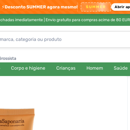
⚡
Desconto SUMMER agora mesmo!
SUMMER
Abrir a
achadas imediatamente |
Envio gratuito para compras acima de 80 EUR
Grossista
o
Corpo e higiene
Crianças
Homem
Saúde