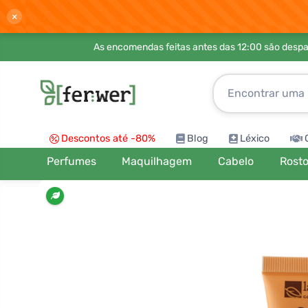
×
As encomendas feitas antes das 12:00 são desp
Descontos até -80%
Blog
Léxico
Perfumes
Maquilhagem
Cabelo
Rost