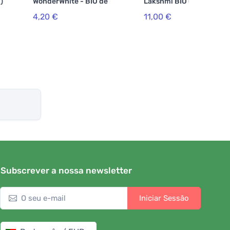
)
WonderWhite - BIO de
Lakshmi BIO (100 g) -
menta e carvão activado
avelã
4,20 €
11,00 €
(75 ml)
Subscrever a nossa newsletter
Iniciar Sessão