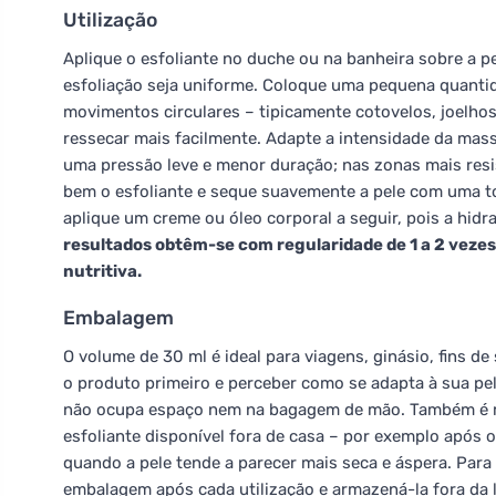
Utilização
Aplique o esfoliante no duche ou na banheira sobre a p
esfoliação seja uniforme. Coloque uma pequena quanti
movimentos circulares – tipicamente cotovelos, joelhos
ressecar mais facilmente. Adapte a intensidade da mass
uma pressão leve e menor duração; nas zonas mais res
bem o esfoliante e seque suavemente a pele com uma to
aplique um creme ou óleo corporal a seguir, pois a hidr
resultados obtêm-se com regularidade de 1 a 2 vez
nutritiva.
Embalagem
O volume de 30 ml é ideal para viagens, ginásio, fins d
o produto primeiro e perceber como se adapta à sua p
não ocupa espaço nem na bagagem de mão. Também é mu
esfoliante disponível fora de casa – por exemplo após o
quando a pele tende a parecer mais seca e áspera. Para
embalagem após cada utilização e armazená-la fora da l