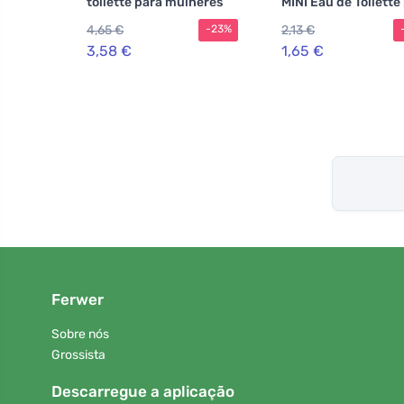
toilette para mulheres
MINI Eau de Toilette
homem
4,65 €
2,13 €
-23%
3,58 €
1,65 €
Ferwer
Sobre nós
Grossista
Descarregue a aplicação