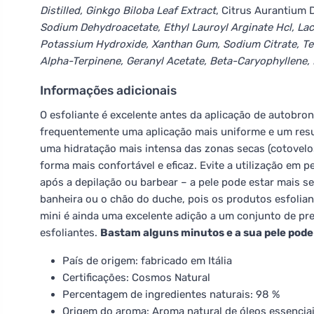
Distilled, Ginkgo Biloba Leaf Extract
, Citrus Aurantium D
Sodium Dehydroacetate, Ethyl Lauroyl Arginate Hcl, Lacti
Potassium Hydroxide, Xanthan Gum, Sodium Citrate, Terpi
Alpha-Terpinene, Geranyl Acetate, Beta-Caryophyllene, 
Informações adicionais
O esfoliante é excelente antes da aplicação de autobron
frequentemente uma aplicação mais uniforme e um resu
uma hidratação mais intensa das zonas secas (cotovelo
forma mais confortável e eficaz. Evite a utilização em 
após a depilação ou barbear – a pele pode estar mais s
banheira ou o chão do duche, pois os produtos esfolia
mini é ainda uma excelente adição a um conjunto de pr
esfoliantes.
Bastam alguns minutos e a sua pele pode 
País de origem: fabricado em Itália
Certificações: Cosmos Natural
Percentagem de ingredientes naturais: 98 %
Origem do aroma: Aroma natural de óleos essencia