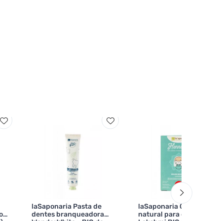
laSaponaria Pasta de
laSaponaria Corante
o
dentes branqueadora
natural para o cabelo