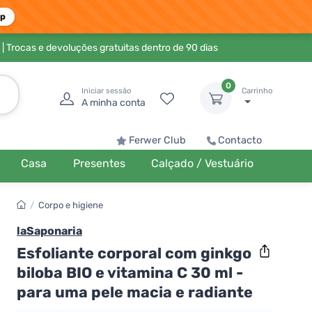
pp
| Trocas e devoluções gratuitas dentro de 90 dias
0
Iniciar sessão
Carrinho
A minha conta
Ferwer Club
Contacto
Casa
Presentes
Calçado / Vestuário
/
Corpo e higiene
laSaponaria
Esfoliante corporal com ginkgo
biloba BIO e vitamina C 30 ml -
para uma pele macia e radiante