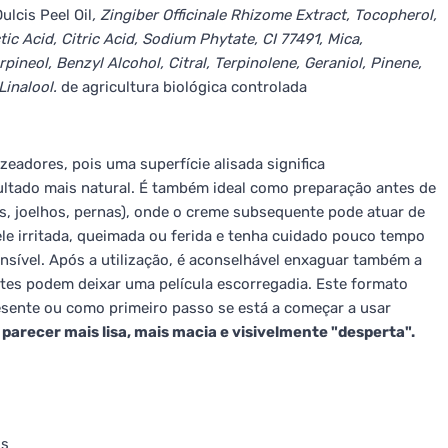
ulcis Peel Oil
, Zingiber Officinale Rhizome Extract, Tocopherol,
c Acid, Citric Acid, Sodium Phytate, CI 77491, Mica,
neol, Benzyl Alcohol, Citral, Terpinolene, Geraniol, Pinene,
Linalool.
de agricultura biológica controlada
zeadores, pois uma superfície alisada significa
ltado mais natural. É também ideal como preparação antes de
s, joelhos, pernas), onde o creme subsequente pode atuar de
pele irritada, queimada ou ferida e tenha cuidado pouco tempo
ensível. Após a utilização, é aconselhável enxaguar também a
ntes podem deixar uma película escorregadia. Este formato
esente ou como primeiro passo se está a começar a usar
parecer mais lisa, mais macia e visivelmente "desperta".
is